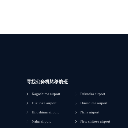
寻找公务机转移航班
Kagoshima airport
Fukuoka airport
Fukuoka airport
Hiroshima airport
Hiroshima airport
Naha airport
Naha airport
New chitose airport