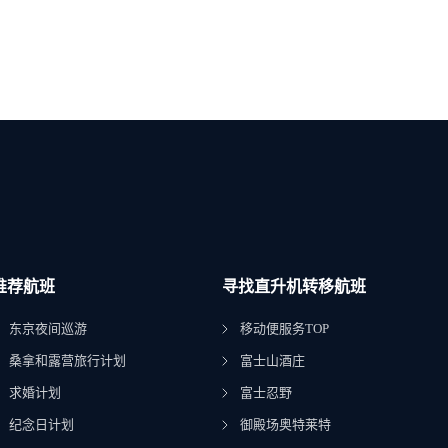
推荐航班
寻找直升机转移航班
东京夜间巡游
移动便服务TOP
桑拿和露营旅行计划
富士山酒庄
求婚计划
富士忍野
纪念日计划
御殿场奥特莱特