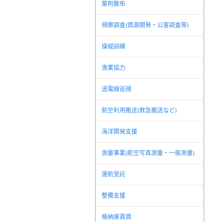
薬剤散布
視察調査(資源開発・公害調査等)
操縦訓練
漁業協力
送電線巡視
航空利用搬送(救急搬送など)
海洋開発支援
測量事業(航空写真測量・一般測量)
運航受託
整備支援
格納庫賃貸