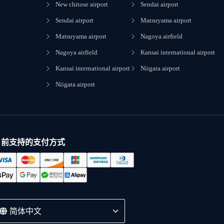
New chitose airport
Sendai airport
Sendai airport
Matsuyama airport
Matsuyama airport
Nagoya airfield
Nagoya airfield
Kansai international airport
Kansai international airport
Niigata airport
Niigata airport
目前支持的支付方式
简体中文