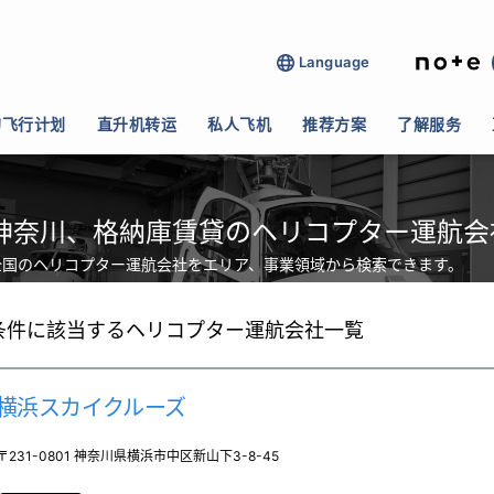
Language
>
格納庫賃貸
的飞行计划
直升机转运
私人飞机
推荐方案
了解服务
神奈川、格納庫賃貸のヘリコプター運航会
全国のヘリコプター運航会社をエリア、事業領域から検索できます。
条件に該当するヘリコプター運航会社一覧
横浜スカイクルーズ
〒231-0801 神奈川県横浜市中区新山下3-8-45