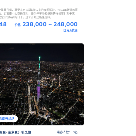
专属直升机，享受东京+横滨港未来的夜间巡游。2024年新建的直
场，距离市中心交通便利，提供停车场和舒适的候机室！对于求
纪念日等特别的日子，这个计划是极佳选择。
48
238,000 ~ 248,000
价格
日元/航班
岛直升机场
乘客人数： 3名
夜景-东京直升机之旅