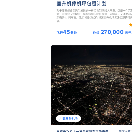
直升机停机坪包租计划
对于那些想要像热门爱情剧一样惊喜制作的人来说，这是一个完
划！参观完天空树后，将在特别的吧台赠送一束鲜花。交通便利
新宿约1小时车程。我们将提供船桥/横滨直升机场无法实现的精
演。
45
270,000
飞行
分钟
价格
日元
川岛直升机场
乘客人数：
从直升飞机上一览关东和东京的夜景