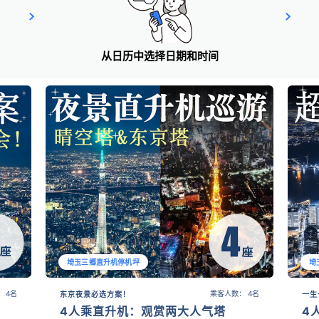
从日历中选择日期和时间
埼玉三郷直升机停机坪
埼
 4名
乘客人数： 4名
东京夜景必选方案！
一生
4人乘直升机：观赏两大人气塔
4