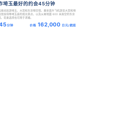
作埼玉最好的约会45分钟
机夜间巡游埼玉、大宫和东京晴空塔。乘坐直升飞机游览大宫和埼
级竞技场等埼玉县的观光景点，以及从离地面 600 米高空的东京
塔。花束选项也可用于求婚。
45
162,000
分钟
价格
日元/航班