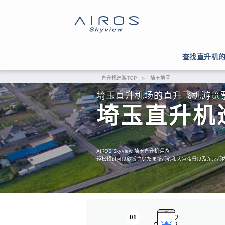
查找直升机
直升机巡游TOP
>
埼玉地区
埼玉直升机场的直升飞机游览票价
埼玉直升机
AIROS Skyview 埼玉直升机巡游
轻松预订可以欣赏さいたま新都心和大宫夜景以及东京都
01