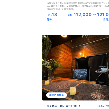
搭乘专属直升机，以实惠的价格体验东京晴空塔的直升机观光。2
年新建的直升机场，交通极为便利！提供停车场和候机室，是求
念日等特别日子的理想选择。
18
112,000 ~ 121,
飞行
价格
分钟
日元
川岛直升机场
乘客人数：
每天限定一团，适合纪念日！