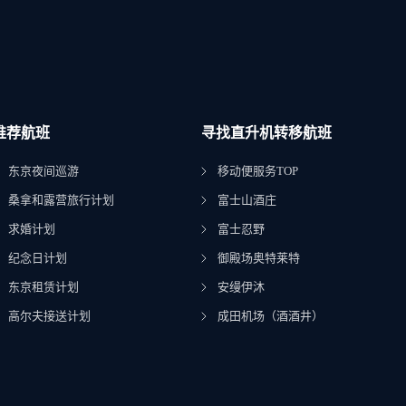
推荐航班
寻找直升机转移航班
东京夜间巡游
移动便服务TOP
桑拿和露营旅行计划
富士山酒庄
求婚计划
富士忍野
纪念日计划
御殿场奥特莱特
东京租赁计划
安缦伊沐
高尔夫接送计划
成田机场（酒酒井）