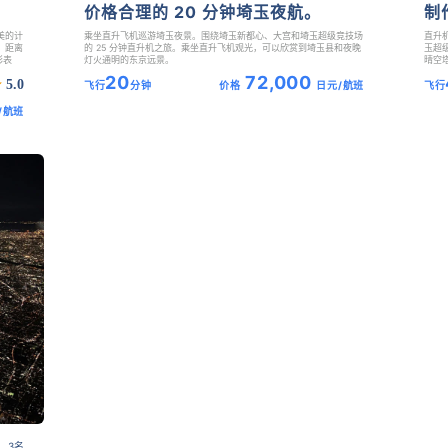
价格合理的 20 分钟埼玉夜航。
制
美的计
乘坐直升飞机巡游埼玉夜景。围绕埼玉新都心、大宫和埼玉超级竞技场
直升
，距离
的 25 分钟直升机之旅。乘坐直升飞机观光，可以欣赏到埼玉县和夜晚
玉超
彩表
灯火通明的东京远景。
晴空
20
72,000
5.0
飞行
分钟
价格
日元/航班
飞行
/航班
 3名