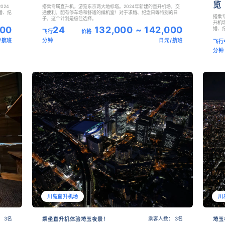
览
024
搭乘专属直升机，游览东京两大地标塔。2024年新建的直升机场，交
婚、纪
通便利，配有停车场和舒适的候机室！对于求婚、纪念日等特别的日
搭乘
子，这个计划是极佳选择。
升机
000
24
132,000 ~ 142,000
婚、
飞行
价格
/航班
分钟
日元/航班
飞行
分钟
川岛直升机场
川
 3名
乘客人数： 3名
乘坐直升机体验埼玉夜景！
埼玉