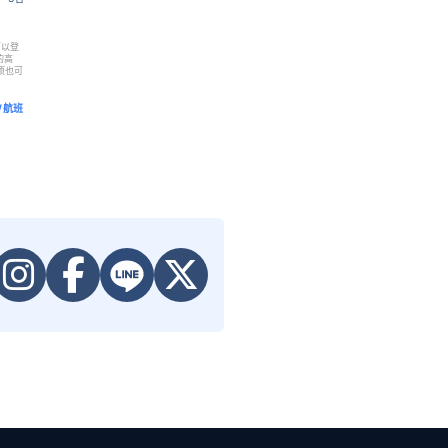
可以登
的高
项也可
/航班