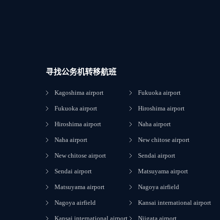
寻找公务机转移航班
Kagoshima airport
Fukuoka airport
Fukuoka airport
Hiroshima airport
Hiroshima airport
Naha airport
Naha airport
New chitose airport
New chitose airport
Sendai airport
Sendai airport
Matsuyama airport
Matsuyama airport
Nagoya airfield
Nagoya airfield
Kansai international airport
Kansai international airport
Niigata airport