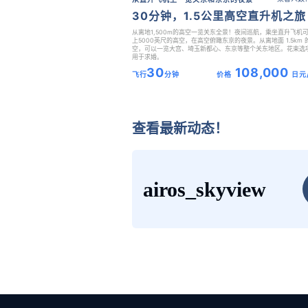
30分钟，1.5公里高空直升机之旅
从离地1,500m的高空一览关东全景！夜间巡航，乘坐直升飞机
上5000英尺的高空，在高空俯瞰东京的夜景。从离地面 1.5km 
空，可以一览大宫、埼玉新都心、东京等整个关东地区。花束选
用于求婚。
30
108,000
飞行
分钟
价格
日元
查看最新动态！
airos_skyview