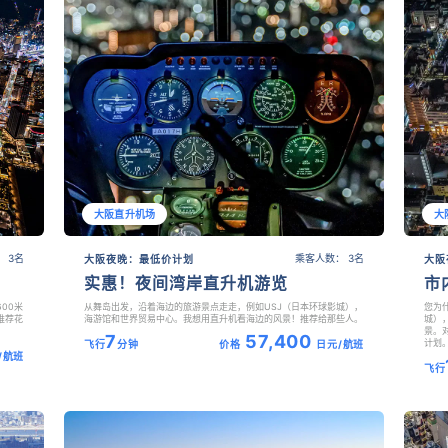
大阪直升机场
大
 3名
乘客人数： 3名
大阪夜晚：最低价计划
大阪
实惠！夜间湾岸直升机游览
市
00米
从舞岛出发，沿着海边的旅游景点走走，例如USJ（日本环球影城），
您为
推荐花
海游馆和世界贸易中心。我想用直升机看海边的风景！推荐给那些人。
城）
景。
7
57,400
计划
飞行
分钟
价格
日元/航班
/航班
飞行