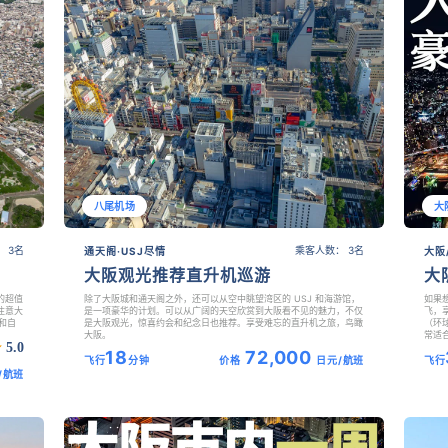
八尾机场
大
 3名
乘客人数： 3名
通天阁·USJ尽情
大阪
大阪观光推荐直升机巡游
大
的超值
除了大阪城和通天阁之外，还可以从空中眺望湾区的 USJ 和海游馆，
如果
注意大
是一项豪华的计划。可以从广阔的天空欣赏到大阪看不见的魅力，不仅
飞，
和自
是大阪观光，惊喜约会和纪念日也推荐。享受难忘的直升机之旅，鸟瞰
（环
大阪。
常适
5.0
18
72,000
飞行
分钟
价格
日元/航班
飞行
/航班