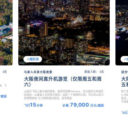
八尾机场
八
 3名
乘客人数： 3名
与家人共享大阪夜景
适合
大阪夜间直升机游览（仅限周五和周
大
六）
五
阪，飞
从直升飞机上看大阪的夜景，直奔阿倍野Harukas。在大阪天王寺地区
除了
巡游后，从难波上方欣赏大阪市。这是一个很棒的计划，可让您以较小
m 的
/航班
的预算体验 15 分钟的夜间游览。秋冬限定
景点，
于提
15
79,000
飞行
分钟
价格
日元/航班
飞行