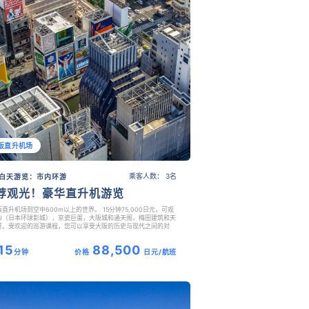
阪直升机场
乘客人数： 3名
白天游览：市内环游
荐观光！豪华直升机游览
直升机场到空中600m以上的世界。 15分钟75,000日元，可观
SJ（日本环球影城），京瓷巨蛋，大阪城和通天阁，梅田建筑和天
厦。受欢迎的巡游课程，您可以享受大阪的历史与现代之间的对
15
88,500
分钟
价格
日元/航班