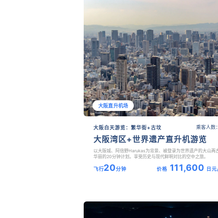
大阪直升机场
乘客人数：
大阪白天游览：繁华街+古坟
大阪湾区+世界遗产直升机游览
以大阪城、阿倍野Harukas为背景、被登录为世界遗产的大山两
华丽的20分钟计划。享受历史与现代鲜明对比的空中之旅。
20
111,600
飞行
分钟
价格
日元