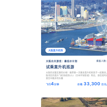
大阪直升机场
乘客人数：
大阪白天游览：最低价计划
试乘直升机巡游
大阪的试着实惠的价格！推荐第一次乘坐直升机和孩子一起乘坐
阪湾区的直升飞机场绕到USJ（日本环球影城）附近。请在短时
受空中散步的乐趣
4
33,300
飞行
分钟
价格
日元