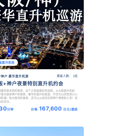
阪直升机场
乘客人数： 3名
/神户 豪华直升机游
阪+神户夜景特别直升机约会
想要享受关西的夜景，这个计划是最好的选择。从大阪直升机起
享受大阪和神户的夜景，奢华的直升机夜游。不仅可以欣赏到USJ
球影城）和大阪湾的美景，还可以从高空欣赏神户港塔和三宫！非
合纪念日。
30
167,600
分钟
价格
日元/航班