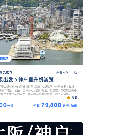
尾机场
乘客人数： 3名
观光推荐
阪出发→神户直升机游览
享受大阪和神户的直升机巡航计划！大阪地区（包括天王寺和难
和神户地区（包括三宫和海港乐园）的直升机之旅。根据地区的不
呈现出完全不同的景色，可以欣赏到大阪和神户的不同面貌。
5.0
30
79,800
分钟
价格
日元/航班