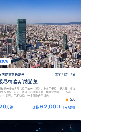
尾机场
乘客人数： 3名
+湾岸塞斯纳观光
阪尽情塞斯纳游览
城和通天阁等大阪市周围的天空巡游。推荐用于周年纪念日，提议
和关西观光。这是一项讨价还价的计划，即使您预算低，也可以让
验空中巡航。飞机选择了一个很酷的塞斯纳。
5.0
20
62,000
分钟
价格
日元/航班