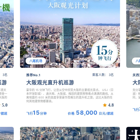
八尾机场
八
 3名
乘客人数： 3名
推荐No.1
关西
巡游
大阪观光直升机巡游
大
仁德天
豪华的 15 分钟飞行，让您从空中欣赏大阪的主要观光景点。 USJ（日
充分
感受一
本环球影城）、通天阁、大阪城、梅田的建筑物等看点满满的路线。从
波）
大阪的
离地面约 600 米的高度享受豪华而难忘的直升机之旅，这比大阪的任
同，
何其他建筑物都要高。
5.0
4.8
飞行
15
58,000
/航班
飞行
分钟
价格
日元/航班