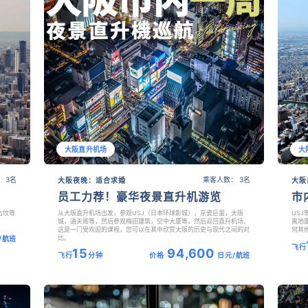
大阪直升机场
大
 3名
乘客人数： 3名
大阪夜晚：适合求婚
大阪
员工力荐！豪华夜景直升机游览
市
古坟等
从大阪直升机场出发，参观USJ（日本环球影城），京瓷巨蛋，大阪
US
城，通天阁等，然后参观梅田建筑，空中大厦等，然后返回直升机场。
离地
这是一门受欢迎的课程，您可以在其中欣赏大阪的历史与现代之间的对
何其
比。
/航班
飞行
15
94,600
飞行
分钟
价格
日元/航班