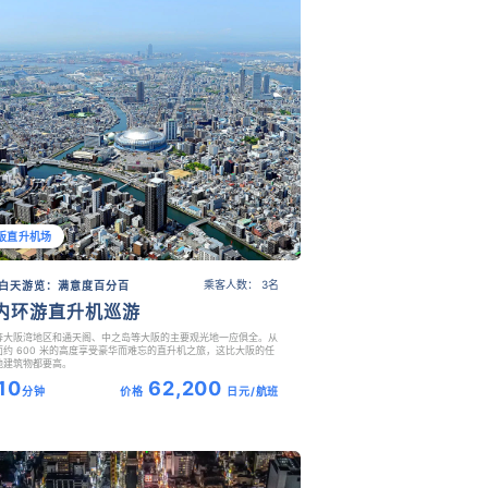
阪直升机场
乘客人数： 3名
白天游览：满意度百分百
内环游直升机巡游
J等大阪湾地区和通天阁、中之岛等大阪的主要观光地一应俱全。从
面约 600 米的高度享受豪华而难忘的直升机之旅，这比大阪的任
他建筑物都要高。
10
62,200
分钟
价格
日元/航班