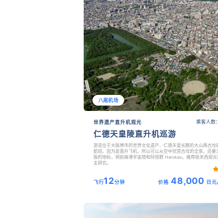
八尾机场
乘客人数：
世界遗产直升机观光
仁德天皇陵直升机巡游
游览位于大阪堺市的世界文化遗产、仁德天皇长眠的大山两古坟
航班。因为是直升飞机，所以可以从空中欣赏古坟的全景。还要
阪的地标，例如南港宇宙塔和阿倍野 Harukas。推荐给关西观光
主研究。
12
48,000
飞行
分钟
价格
日元