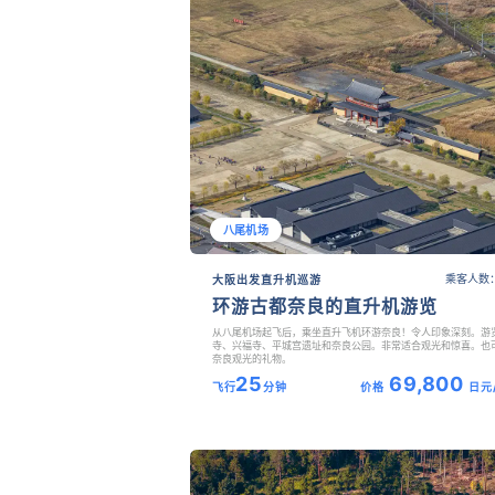
八尾机场
乘客人数：
大阪出发直升机巡游
环游古都奈良的直升机游览
从八尾机场起飞后，乘坐直升飞机环游奈良！令人印象深刻。游
寺、兴福寺、平城宫遗址和奈良公园。非常适合观光和惊喜。也
奈良观光的礼物。
25
69,800
飞行
分钟
价格
日元