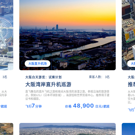
大阪直升机场
大
 3名
乘客人数： 3名
大阪白天游览：试乘计划
大阪
大阪湾岸直升机巡游
推
。从大
直飞舞岛的直升飞机之旅和夜间大阪湾的浪漫之旅。参观沿海的旅游景
从大阪
间内享
点，例如USJ（日本环球影城），海游馆和世界贸易中心。推荐用于建
看U
议书和摄影。
空大
比。
7
48,900
/航班
飞行
分钟
价格
日元/航班
飞行