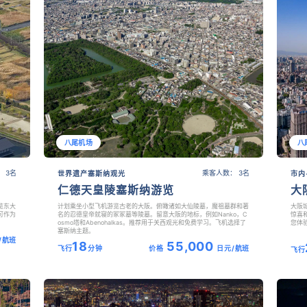
八尾机场
八
 3名
乘客人数： 3名
世界遗产塞斯纳观光
市内
仁德天皇陵塞斯纳游览
大
览东大
计划乘坐小型飞机游览古老的大阪。俯瞰诸如大仙陵墓，魔祖墓群和著
大阪
可作为
名的忍德皇帝就寝的冢冢墓等陵墓。留意大阪的地标，例如Nanko，C
惊喜
osmo塔和Abenohalkas。推荐用于关西观光和免费学习。飞机选择了
您体
塞斯纳主题。
/航班
18
55,000
飞行
分钟
价格
日元/航班
飞行