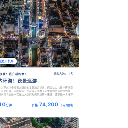
阪直升机场
乘客人数： 3名
夜晚：直升机约会！
内环游！夜景巡游
什么不从空中观看大阪市的主要旅游标志，例如USJ（日本环球影
，京瓷巨蛋，大阪城堡？您可以从比摩天轮更高的位置欣赏到全
对于每个想要一次压住大阪的观光景点的人来说，这都是一个推荐
。
10
74,200
分钟
价格
日元/航班