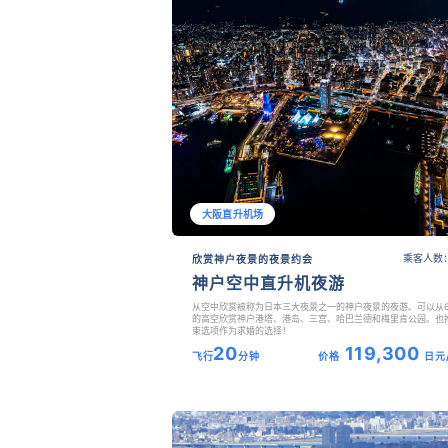
大阪直升机场
乘客人数：
欣赏神户夜景的夜景约会
神户空中直升机夜游
从空中欣赏被称为日本三大夜景之一的神户夜景的夜游。可以从6
的高空欣赏神户港塔、港岛、三宫、哈巴兰德和梅里肯公园。也
束选项作为求婚的选择！
20
119,300
飞行
分钟
价格
日元