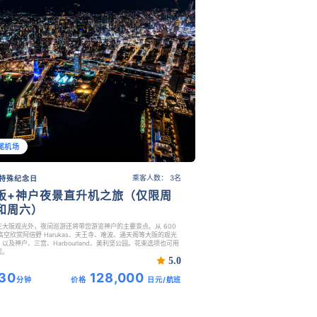
尾机场
乘客人数： 3名
特殊纪念日
阪+神户夜景直升机之旅（仅限周
和周六）
在大阪观光外，夜间巡游还将带您游览神户的主要景点。从 600
高空欣赏阿倍野 Harukas、天王寺、难波、通天阁等大阪的观光
以及神户、三宫、Harbourland、美利坚公园。花束选项也可用
案。
5.0
30
128,000
分钟
价格
日元/航班