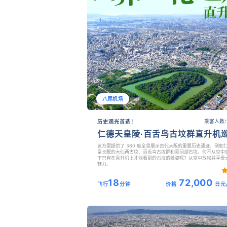
八尾机场
乘客人数：
历史观光首选！
仁德天皇陵·百舌鸟古坟群直升机
该方案提供了 360 度全景展示古代大阪的重要历史遗迹，例如
皇长眠的大仙两古坟、百舌鸟古坟群和冢间湖古坟。何不从空中
下只有在直升机上才能看到的古坟的雄姿呢？从空中放松并享受
魅力。
18
72,000
飞行
分钟
价格
日元