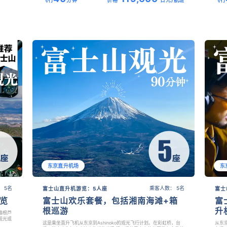
飞行
分钟
价格
日元/航班
飞行
东京直升机场
东
 5名
乘客人数： 5名
富士山直升机游览：5人座
富士
览
富士山欢乐套餐，包括湘南海滩+箱
富
根巡游
升
箱根芦
观光或
这是乘坐直升飞机从东京到Ashinoko的观光飞行计划。在彩虹桥，台
从东