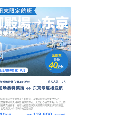
殿场奥特莱斯直升机场
乘客人数： 2名
京到御殿场仅需40分钟！
殿场奥特莱斯 ↔ 东京专属接送航
御殿场地区与东京的直升机航班。从御殿场前往东京仅需40分
是前往御殿场奥特莱斯最快的方式。无需担心通常需两小时以上的
旅程或交通拥堵。推荐给希望在欣赏美景的同时快速移动的旅客。
也可提供大件行李的地面运输服...
40
119,600