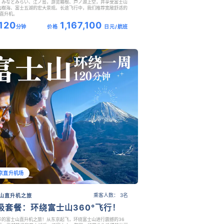
、みなとみらい、江ノ島，游览箱根、芦ノ湖上空，并享受富士山
边樹海、富士五湖的宏大景观。长途飞行中，我们推荐宽敞舒适的
乘直升机。
120
1,167,100
分钟
价格
日元/航班
京直升机场
乘客人数： 3名
山直升机之旅
极套餐：环绕富士山360°飞行！
华的富士山直升机之旅！从东京起飞，环绕富士山进行震撼的36