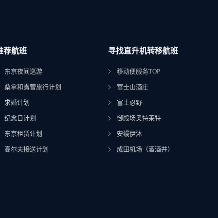
推荐航班
寻找直升机转移航班
东京夜间巡游
移动便服务TOP
桑拿和露营旅行计划
富士山酒庄
求婚计划
富士忍野
纪念日计划
御殿场奥特莱特
东京租赁计划
安缦伊沐
高尔夫接送计划
成田机场（酒酒井）