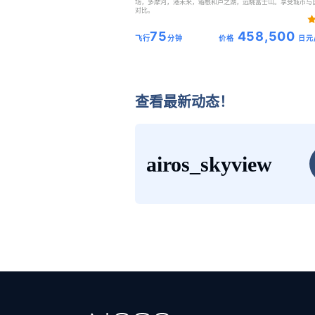
场，多摩河，港未来，箱根和芦之湖，远眺富士山。享受城市与
对比。
75
458,500
飞行
分钟
价格
日元
查看最新动态！
airos_skyview