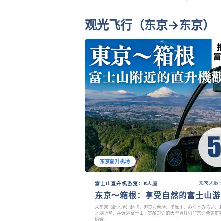
观光飞行（东京→东京）
东京直升机场
乘客人数：
富士山直升机游览：5人座
东京～箱根：享受自然的富士山游
从东京（新木场）起飞，游览お台场、多摩川、みなとみらい、
ノ湖上空，并远眺富士山。宽敞舒适的大型直升机非常适合家庭
约会。