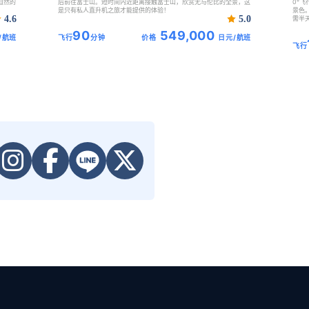
自然的
后前往富士山。短时间内近距离接触富士山，欣赏无与伦比的全景，这
0°
是只有私人直升机之旅才能提供的体验！
景色
4.6
5.0
需半
90
549,000
/航班
飞行
分钟
价格
日元/航班
飞行