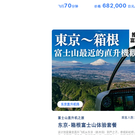
70
682,000
飞行
分钟
价格
日元
东京直升机场
乘客人数：
富士山直升机之旅
东京-箱根富士山体验套餐
该计划是乘坐直升飞机从东京（新木场）到芦之子。参观彩虹桥