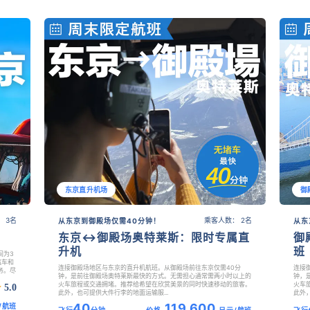
东京直升机场
御
 3名
乘客人数： 2名
从东京到御殿场仅需40分钟！
从东
东京↔御殿场奥特莱斯：限时专属直
御
升机
班
间为3
汽车和
连接御殿场地区与东京的直升机航班。从御殿场前往东京仅需40分
连接
务。尽
钟，是前往御殿场奥特莱斯最快的方式。无需担心通常需两小时以上的
钟，
火车旅程或交通拥堵。推荐给希望在欣赏美景的同时快速移动的旅客。
火车
5.0
此外，也可提供大件行李的地面运输服...
此外，
40
119,600
/航班