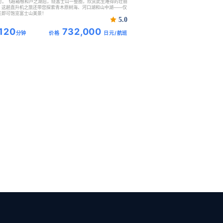
飞行。飞越箱根和芦之湖后，绕富士山一整圈，欣赏此生难得的壮丽
。这趟直升机之旅还带您探索青木原树海、河口湖和山中湖——仅
天即可饱览富士山美景！
5.0
120
732,000
分钟
价格
日元/航班