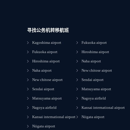
寻找公务机转移航班
Kagoshima airport
Fukuoka airport
Fukuoka airport
Hiroshima airport
Hiroshima airport
Naha airport
Naha airport
New chitose airport
New chitose airport
Sendai airport
Sendai airport
Matsuyama airport
Matsuyama airport
Nagoya airfield
Nagoya airfield
Kansai international airport
Kansai international airport
Niigata airport
Niigata airport