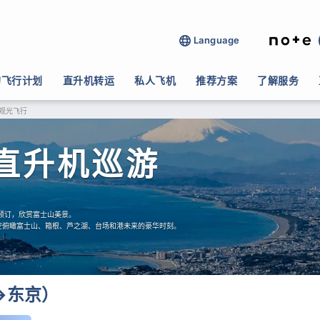
Language
的飞行计划
直升机转运
私人飞机
推荐方案
了解服务
观光飞行
直升机巡游
轻松预订，欣赏富士山美景。
高空俯瞰富士山、箱根、芦之湖、台场和港未来的豪华时刻。
→东京）