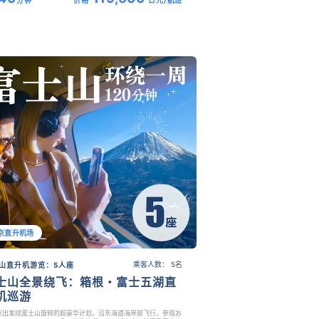
分钟
价格
日元/航班
京直升机场
乘客人数： 5名
山直升机游览：5人座
士山全景绕飞：箱根・富士五湖直
机巡游
京出发绕富士山旋转的超豪华计划。沿东海道海岸部飞行，参观お