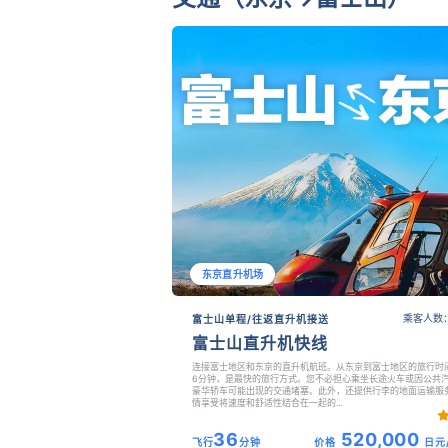
东京直升机场
乘客人数：
富士山单程/往返直升机接送
富士山直升机快线
连接富士地区和东京的直升机航班。从东京到富士地区的旅行时
6分钟，是最快的旅行方式。您不必担心乘坐长途火车或因公共
豪华轿车可能出现的交通堵塞。此外，还提供行李的地面运输服
情享受将速度和舒适性结合在一起的...
36
520,000
飞行
分钟
价格
日元