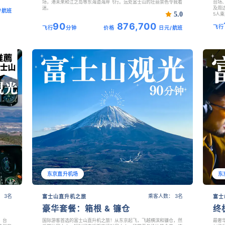
场，港未来和江之岛等东海道海岸飞行。远处富士山的壮丽景色令我着
台场
迷。
及周
/航班
5.0
5人
90
876,700
飞行
飞行
分钟
价格
日元/航班
东京直升机场
东
 3名
乘客人数： 3名
富士山直升机之旅
富士
豪华套餐：箱根 & 镰仓
终
，台
国际游客首选的富士山直升机之旅！从东京起飞，飞越横滨和镰仓，然
最奢