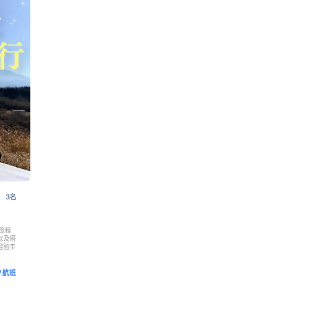
 3名
旅程
以及搭
经验丰
/航班