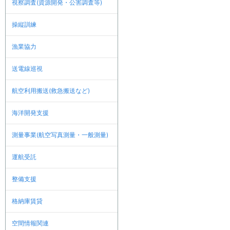
視察調査(資源開発・公害調査等)
操縦訓練
漁業協力
送電線巡視
航空利用搬送(救急搬送など)
海洋開発支援
測量事業(航空写真測量・一般測量)
運航受託
整備支援
格納庫賃貸
空間情報関連