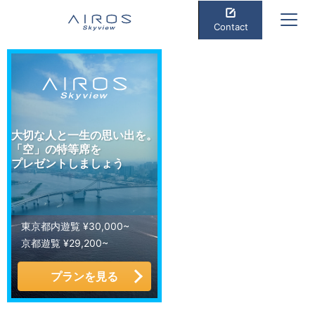
Contact
大切な人と一生の思い出を。
「空」の特等席を
プレゼントしましょう
東京都内遊覧 ¥30,000~
京都遊覧 ¥29,200~
プランを見る