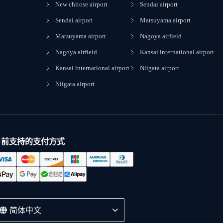
New chitose airport
Sendai airport
Sendai airport
Matsuyama airport
Matsuyama airport
Nagoya airfield
Nagoya airfield
Kansai international airport
Kansai international airport
Niigata airport
Niigata airport
目前支持的支付方式
简体中文