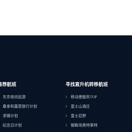
推荐航班
寻找直升机转移航班
东京夜间巡游
移动便服务TOP
桑拿和露营旅行计划
富士山酒庄
求婚计划
富士忍野
纪念日计划
御殿场奥特莱特