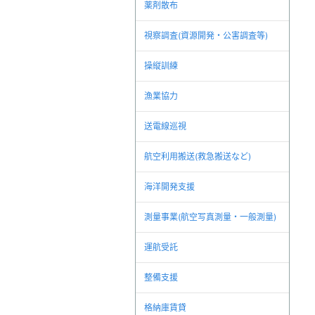
薬剤散布
視察調査(資源開発・公害調査等)
操縦訓練
漁業協力
送電線巡視
航空利用搬送(救急搬送など)
海洋開発支援
測量事業(航空写真測量・一般測量)
運航受託
整備支援
格納庫賃貸