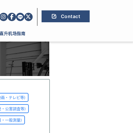
Contact
直升机场指南
映画・テレビ等)
発・公害調査等)
量・一般測量)