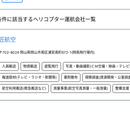
条件に該当するヘリコプター運航会社一覧
匠航空
〒702-8024 岡山県岡山市南区浦安南町672-1(岡南飛行場内)
人員輸送
物資輸送
遊覧飛行
写真・動画撮影(ＣＭ空撮・映画・テレビ
報道取材(テレビ・ラジオ・新聞等)
薬剤散布
視察調査(資源開発・公害調査
航空利用搬送(救急搬送など)
測量事業(航空写真測量・一般測量)
整備支援