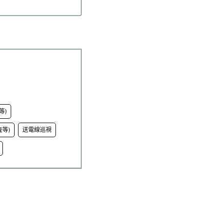
等)
等)
送電線巡視