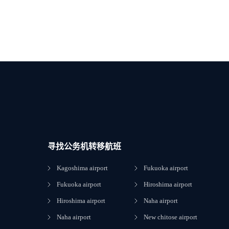
寻找公务机转移航班
Kagoshima airport
Fukuoka airport
Fukuoka airport
Hiroshima airport
Hiroshima airport
Naha airport
Naha airport
New chitose airport