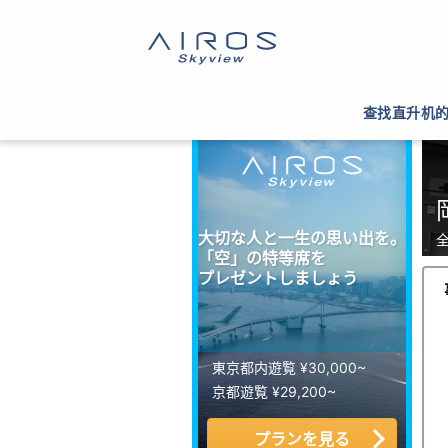
サイトTOP
>
ヘリコプター運航会社一覧
>
岡山
查找直升机
大切な人と一生の思い出を。
「空」の特等席を
プレゼントしましょう
東京都内遊覧 ¥30,000~
京都遊覧 ¥29,200~
プランを見る