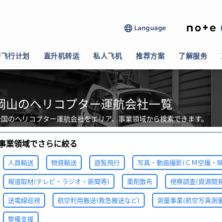
Language
的飞行计划
直升机转运
私人飞机
推荐方案
了解服务
岡山のヘリコプター運航会社一覧
全国のヘリコプター運航会社をエリア、事業領域から検索できます。
事業領域でさらに絞る
人員輸送
物資輸送
遊覧飛行
写真・動画撮影(ＣＭ空撮・
報道取材(テレビ・ラジオ・新聞等)
薬剤散布
視察調査(資源開
送電線巡視
航空利用搬送(救急搬送など)
測量事業(航空写真測
整備支援