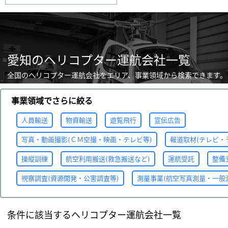
愛知のヘリコプター運航会社一覧
全国のヘリコプター運航会社をエリア、事業領域から検索できます。
事業領域でさらに絞る
人員輸送
物資輸送
遊覧飛行
宣伝広告
写真・動画撮影(ＣＭ空撮・映画・テレビ等)
報道取材(テレビ・
操縦訓練
航空利用搬送(救急搬送など)
運航受託
整備
視察調査(資源開発・公害調査等)
測量事業(航空写真測量・一般
条件に該当するヘリコプター運航会社一覧