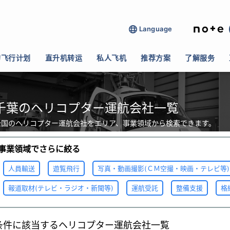
Language
的飞行计划
直升机转运
私人飞机
推荐方案
了解服务
千葉のヘリコプター運航会社一覧
全国のヘリコプター運航会社をエリア、事業領域から検索できます。
事業領域でさらに絞る
人員輸送
遊覧飛行
写真・動画撮影(ＣＭ空撮・映画・テレビ等)
報道取材(テレビ・ラジオ・新聞等)
運航受託
整備支援
格
条件に該当するヘリコプター運航会社一覧