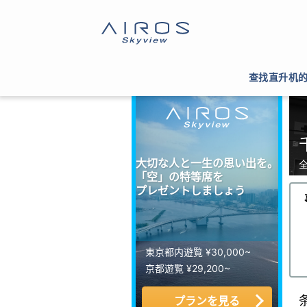
サイトTOP
>
ヘリコプター運航会社一覧
>
千葉
查找直升机
大切な人と一生の思い出を。
「空」の特等席を
プレゼントしましょう
東京都内遊覧 ¥30,000~
京都遊覧 ¥29,200~
プランを見る