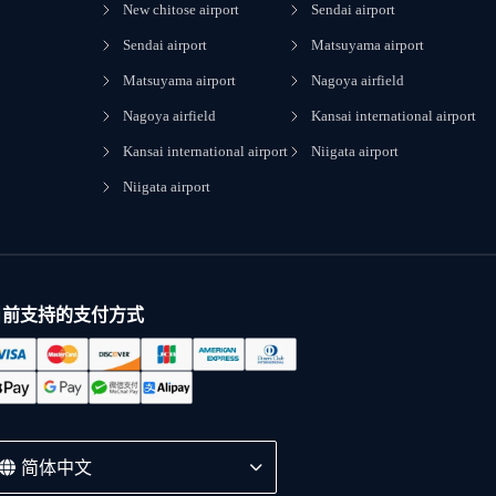
New chitose airport
Sendai airport
Sendai airport
Matsuyama airport
Matsuyama airport
Nagoya airfield
Nagoya airfield
Kansai international airport
Kansai international airport
Niigata airport
Niigata airport
目前支持的支付方式
简体中文