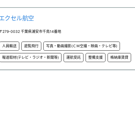
エクセル航空
〒279-0032 千葉県浦安市千鳥14番地
人員輸送
遊覧飛行
写真・動画撮影(ＣＭ空撮・映画・テレビ等)
報道取材(テレビ・ラジオ・新聞等)
運航受託
整備支援
格納庫賃貸