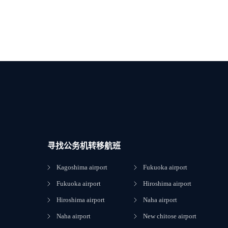
寻找公务机转移航班
Kagoshima airport
Fukuoka airport
Fukuoka airport
Hiroshima airport
Hiroshima airport
Naha airport
Naha airport
New chitose airport