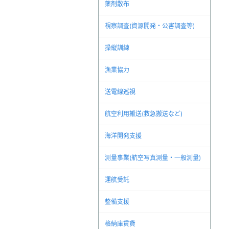
薬剤散布
視察調査(資源開発・公害調査等)
操縦訓練
漁業協力
送電線巡視
航空利用搬送(救急搬送など)
海洋開発支援
測量事業(航空写真測量・一般測量)
運航受託
整備支援
格納庫賃貸