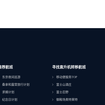
推荐航班
寻找直升机转移航班
东京夜间巡游
移动便服务TOP
桑拿和露营旅行计划
富士山酒庄
求婚计划
富士忍野
纪念日计划
御殿场奥特莱特