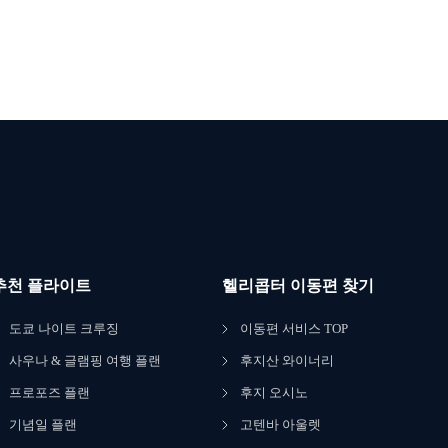
추천 플라이트
헬리콥터 이동편 찾기
도쿄 나이트 크루징
이동편 서비스 TOP
사우나 & 글램핑 여행 플랜
후지산 와이너리
프로포즈 플랜
후지 오시노
기념일 플랜
고텐바 아울렛