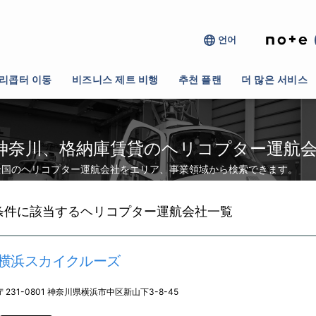
언어
>
格納庫賃貸
리콥터 이동
비즈니스 제트 비행
추천 플랜
더 많은 서비스
神奈川、格納庫賃貸のヘリコプター運航
全国のヘリコプター運航会社をエリア、事業領域から検索できます。
条件に該当するヘリコプター運航会社一覧
横浜スカイクルーズ
〒231-0801 神奈川県横浜市中区新山下3-8-45