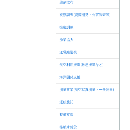
薬剤散布
視察調査(資源開発・公害調査等)
操縦訓練
漁業協力
送電線巡視
航空利用搬送(救急搬送など)
海洋開発支援
測量事業(航空写真測量・一般測量)
運航受託
整備支援
格納庫賃貸