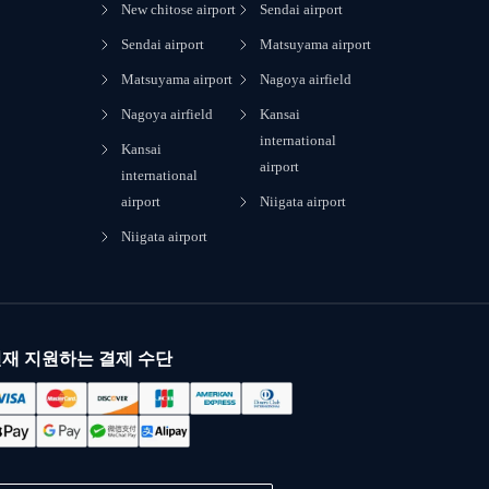
New chitose airport
Sendai airport
Sendai airport
Matsuyama airport
Matsuyama airport
Nagoya airfield
Nagoya airfield
Kansai
international
Kansai
airport
international
airport
Niigata airport
Niigata airport
재 지원하는 결제 수단