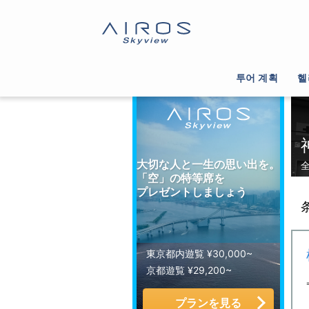
サイトTOP
>
ヘリコプター運航会社一覧
>
神奈川
투어 계획
헬
大切な人と一生の思い出を。
「空」の特等席を
プレゼントしましょう
東京都内遊覧 ¥30,000~
京都遊覧 ¥29,200~
プランを見る