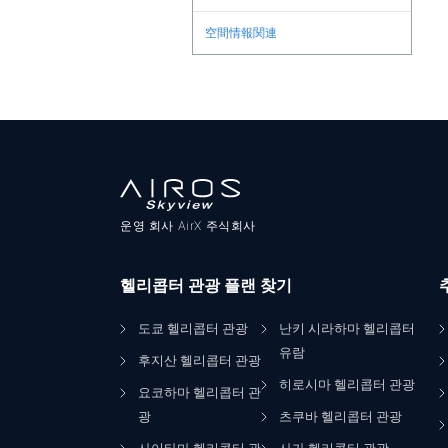
空間情報関連
운영 회사 AirX 주식회사
헬리콥터 관광 플랜 찾기
도쿄 헬리콥터 관광
난키 시라하마 헬리콥터
유람
후지산 헬리콥터 관광
히로시마 헬리콥터 관광
요코하마 헬리콥터 관
광
츠쿠바 헬리콥터 관광