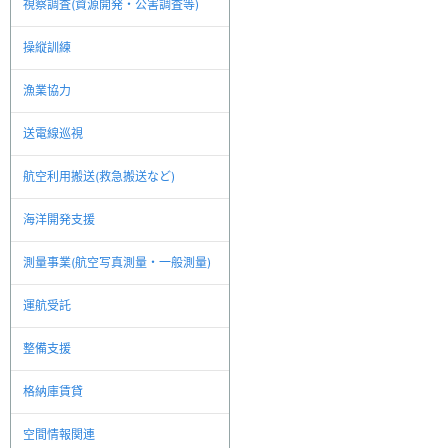
視察調査(資源開発・公害調査等)
操縦訓練
漁業協力
送電線巡視
航空利用搬送(救急搬送など)
海洋開発支援
測量事業(航空写真測量・一般測量)
運航受託
整備支援
格納庫賃貸
空間情報関連