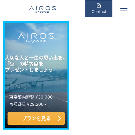
Contact
大切な人と一生の思い出を。
「空」の特等席を
プレゼントしましょう
東京都内遊覧 ¥30,000~
京都遊覧 ¥29,200~
プランを見る