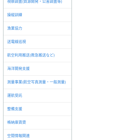
視察調査(資源開発・公害調査等)
操縦訓練
漁業協力
送電線巡視
航空利用搬送(救急搬送など)
海洋開発支援
測量事業(航空写真測量・一般測量)
運航受託
整備支援
格納庫賃貸
空間情報関連