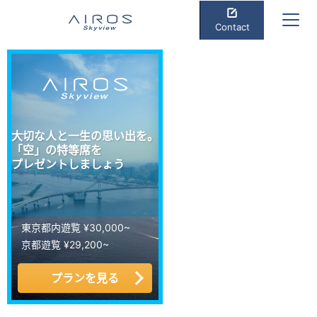
Contact
大切な人と一生の思い出を。
「空」の特等席を
プレゼントしましょう
東京都内遊覧 ¥30,000~
京都遊覧 ¥29,200~
プランを見る