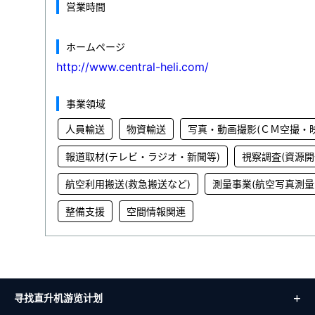
営業時間
ホームページ
http://www.central-heli.com/
事業領域
人員輸送
物資輸送
写真・動画撮影(ＣＭ空撮・
報道取材(テレビ・ラジオ・新聞等)
視察調査(資源開
航空利用搬送(救急搬送など)
測量事業(航空写真測量
整備支援
空間情報関連
寻找直升机游览计划