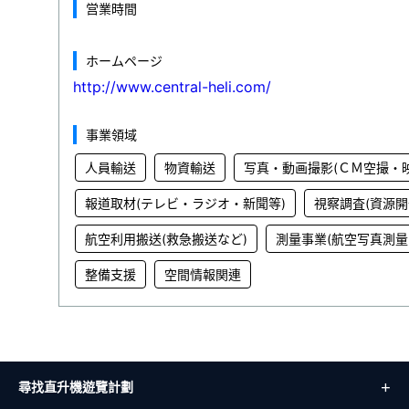
営業時間
ホームページ
http://www.central-heli.com/
事業領域
人員輸送
物資輸送
写真・動画撮影(ＣＭ空撮・
報道取材(テレビ・ラジオ・新聞等)
視察調査(資源開
航空利用搬送(救急搬送など)
測量事業(航空写真測量
整備支援
空間情報関連
尋找直升機遊覽計劃