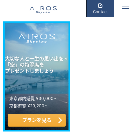
Contact
大切な人と一生の思い出を。
「空」の特等席を
プレゼントしましょう
東京都内遊覧 ¥30,000~
京都遊覧 ¥29,200~
プランを見る