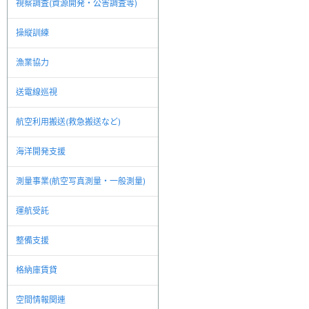
視察調査(資源開発・公害調査等)
操縦訓練
漁業協力
送電線巡視
航空利用搬送(救急搬送など)
海洋開発支援
測量事業(航空写真測量・一般測量)
運航受託
整備支援
格納庫賃貸
空間情報関連