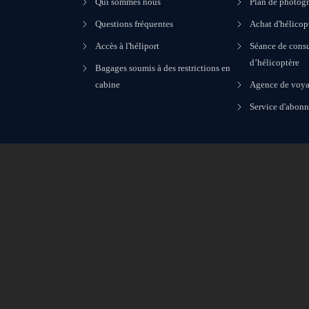
Qui sommes nous
Plan de photogr
Questions fréquentes
Achat d'hélicop
Accès à l'héliport
Séance de consu
d’hélicoptère
Bagages soumis à des restrictions en
cabine
Agence de voya
Service d'abon