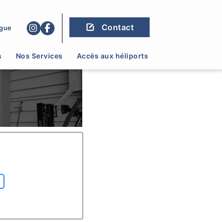
Contact
gue
s
Nos Services
Accès aux héliports