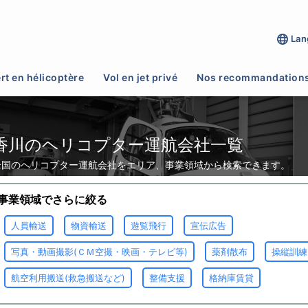
Lan
rt en hélicoptère
Vol en jet privé
Nos recommandation
香川のヘリコプター運航会社一覧
全国のヘリコプター運航会社をエリア、事業領域から検索できます。
事業領域でさらに絞る
人員輸送
物資輸送
遊覧飛行
宣伝広告
写真・動画撮影(ＣＭ空撮・映画・テレビ等)
薬剤散布
操縦訓練
航空利用搬送(救急搬送など)
整備支援
格納庫賃貸