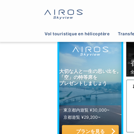
サイトTOP
>
ヘリコプター運航会社一覧
>
香川
Vol touristique en hélicoptère
Transfe
大切な人と一生の思い出を。
「空」の特等席を
プレゼントしましょう
東京都内遊覧 ¥30,000~
京都遊覧 ¥29,200~
プランを見る