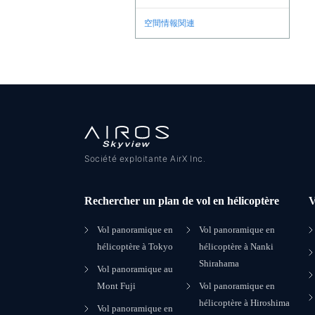
空間情報関連
Société exploitante AirX Inc.
Rechercher un plan de vol en hélicoptère
V
Vol panoramique en
Vol panoramique en
hélicoptère à Tokyo
hélicoptère à Nanki
Shirahama
Vol panoramique au
Mont Fuji
Vol panoramique en
hélicoptère à Hiroshima
Vol panoramique en