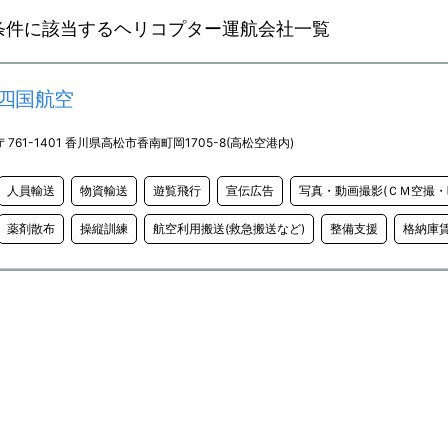
条件に該当するヘリコプター運航会社一覧
四国航空
〒761-1401 香川県高松市香南町岡1705-8(高松空港内)
人員輸送
物資輸送
遊覧飛行
宣伝広告
写真・動画撮影(ＣＭ空撮・
薬剤散布
操縦訓練
航空利用搬送(救急搬送など)
整備支援
格納庫