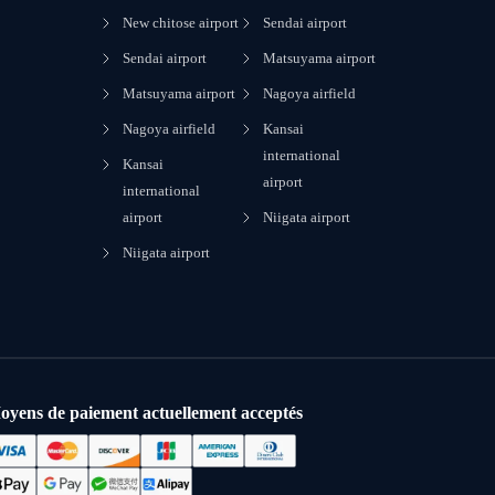
New chitose airport
Sendai airport
Sendai airport
Matsuyama airport
Matsuyama airport
Nagoya airfield
Nagoya airfield
Kansai
international
Kansai
airport
international
airport
Niigata airport
Niigata airport
oyens de paiement actuellement acceptés