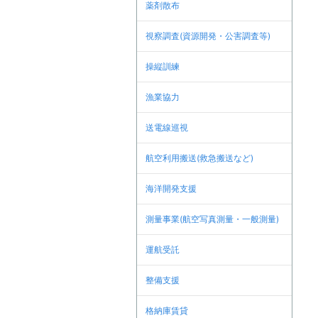
薬剤散布
視察調査(資源開発・公害調査等)
操縦訓練
漁業協力
送電線巡視
航空利用搬送(救急搬送など)
海洋開発支援
測量事業(航空写真測量・一般測量)
運航受託
整備支援
格納庫賃貸