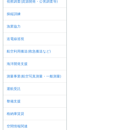
視察調査(資源開発・公害調査等)
操縦訓練
漁業協力
送電線巡視
航空利用搬送(救急搬送など)
海洋開発支援
測量事業(航空写真測量・一般測量)
運航受託
整備支援
格納庫賃貸
空間情報関連