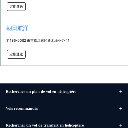
定期運送
朝日航洋
〒136-0082 東京都江東区新木場4-7-41
定期運送
Rechercher un plan de vol en hélicoptère
Vols recommandés
Rechercher un vol de transfert en hélicoptère