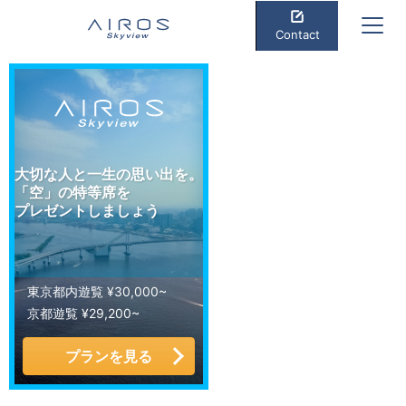
Contact
大切な人と一生の思い出を。
「空」の特等席を
プレゼントしましょう
東京都内遊覧 ¥30,000~
京都遊覧 ¥29,200~
プランを見る