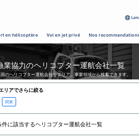
Lan
力
rt en hélicoptère
Vol en jet privé
Nos recommandation
漁業協力のヘリコプター運航会社一覧
全国のヘリコプター運航会社をエリア、事業領域から検索できます。
エリアでさらに絞る
関東
条件に該当するヘリコプター運航会社一覧