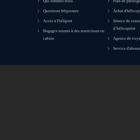
Qui sommes nous
Plan de photogr
Questions fréquentes
Achat d'hélicop
Accès à l'héliport
Séance de consu
d’hélicoptère
Bagages soumis à des restrictions en
cabine
Agence de voya
Service d'abon