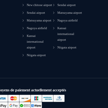
New chitose airport
Sendai airport
Sendai airport
Matsuyama airport
Matsuyama airport
Nagoya airfield
Nagoya airfield
Kansai
international
Kansai
airport
international
airport
Niigata airport
Niigata airport
oyens de paiement actuellement acceptés