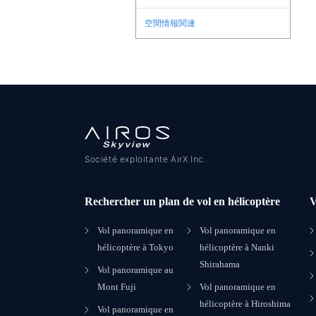
空間情報関連
Société exploitante AirX Inc.
Rechercher un plan de vol en hélicoptère
V
Vol panoramique en
Vol panoramique en
hélicoptère à Tokyo
hélicoptère à Nanki
Shirahama
Vol panoramique au
Mont Fuji
Vol panoramique en
hélicoptère à Hiroshima
Vol panoramique en