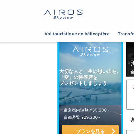
サイトTOP
>
ヘリコプター運航会社一覧
>
漁業協
Vol touristique en hélicoptère
Transfe
大切な人と一生の思い出を。
「空」の特等席を
プレゼントしましょう
東京都内遊覧 ¥30,000~
京都遊覧 ¥29,200~
プランを見る