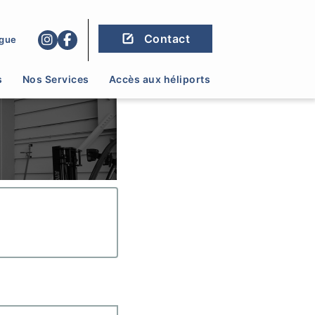
Contact
gue
s
Nos Services
Accès aux héliports