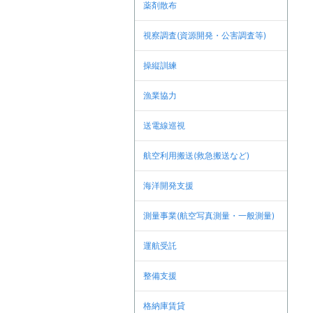
薬剤散布
視察調査(資源開発・公害調査等)
操縦訓練
漁業協力
送電線巡視
航空利用搬送(救急搬送など)
海洋開発支援
測量事業(航空写真測量・一般測量)
運航受託
整備支援
格納庫賃貸