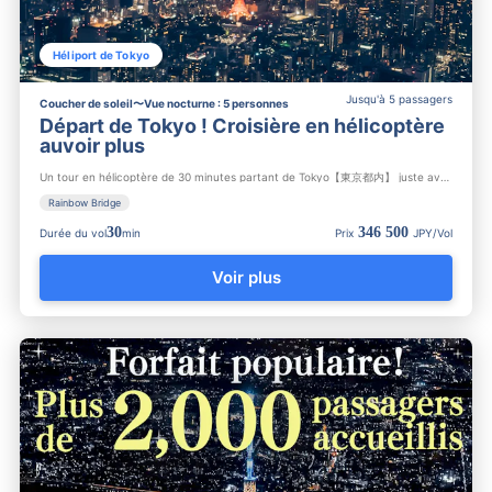
Héliport de Tokyo
Jusqu'à 5 passagers
Coucher de soleil〜Vue nocturne : 5 personnes
Départ de Tokyo ! Croisière en hélicoptère
auvoir plus
Un tour en hélicoptère de 30 minutes partant de Tokyo【東京都内】 juste avant le coucher du soleil. Vous passerez d...
Rainbow Bridge
30
346 500
Durée du vol
min
Prix
JPY/Vol
Voir plus