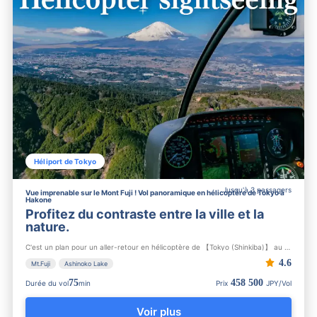
Héliport de Tokyo
Jusqu'à 3 passagers
Vue imprenable sur le Mont Fuji ! Vol panoramique en hélicoptère de Tokyo à
Hakone
Profitez du contraste entre la ville et la
nature.
C'est un plan pour un aller-retour en hélicoptère de 【Tokyo (Shinkiba)】 au 【lac Ashi】. Vous survolerez le 【Ra...
4.6
Mt.Fuji
Ashinoko Lake
75
458 500
Durée du vol
min
Prix
JPY/Vol
Voir plus