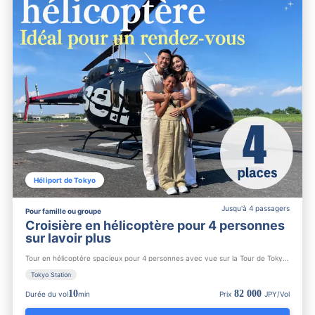
Héliport de Tokyo
Jusqu'à 4 passagers
Pour famille ou groupe
Croisière en hélicoptère pour 4 personnes
sur lavoir plus
Tour en hélicoptère spacieux pour 4 personnes avec vue sur la Tour de Tokyo, le Rainbow Bridge et la gare de ...
Tokyo Station
10
82 000
Durée du vol
min
Prix
JPY/Vol