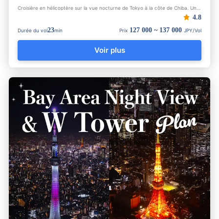
Croisière en hélicoptère sur la vue nocturne de Tokyo à la côte de Chiba. Un tour en hélicoptère de 25 minute...
4.8
23
127 000 ~ 137 000
Durée du vol
min
Prix
JPY/Vol
Voir plus