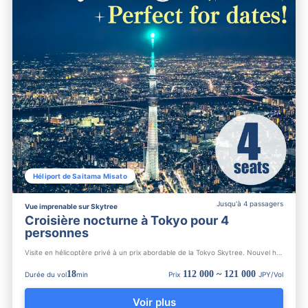
Héliport de Saitama Misato
Jusqu'à 4 passagers
Vue imprenable sur Skytree
Croisière nocturne à Tokyo pour 4
personnes
Visite en hélicoptère privé à un prix abordable de la Tokyo Skytree. Nouvel héliport 2024 avec un accès parfa...
18
112 000 ~ 121 000
Durée du vol
min
Prix
JPY/Vol
Voir plus