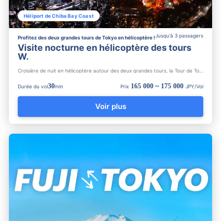
Héliport de Chiba Bay Coast
Jusqu'à 3 passagers
Profitez des deux grandes tours de Tokyo en hélicoptère !
Visite nocturne en hélicoptère des tours
W.
Croisière de nuit en hélicoptère autour des deux grandes tours, la Tour de Tokyo et le Tokyo Skytree. Admirez...
30
165 000 ~ 175 000
Durée du vol
min
Prix
JPY/Vol
Voir plus