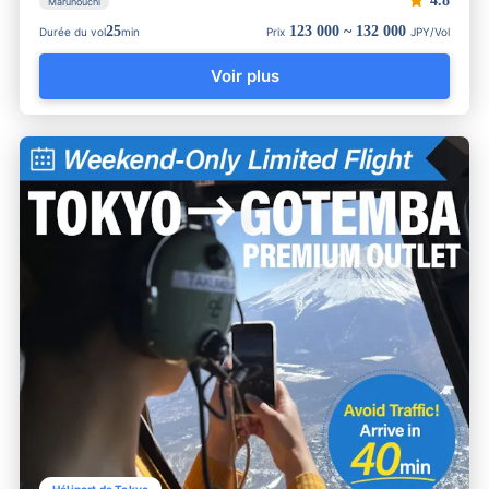
4.8
Marunouchi
25
123 000 ~ 132 000
Durée du vol
min
Prix
JPY/Vol
Voir plus
Héliport de Tokyo