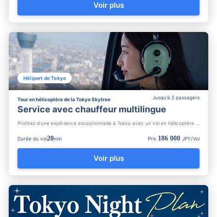
Voir plus
Héliport de Tokyo
Jusqu'à 2 passagers
Tour en hélicoptère de la Tokyo Skytree
Service avec chauffeur multilingue
Profitez d’une expérience exceptionnelle à Tokyo avec un vol en hélicoptère et un service de transport privé ...
20
186 000
Durée du vol
min
Prix
JPY/Vol
Voir plus