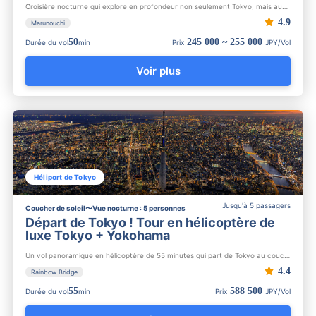
Croisière nocturne qui explore en profondeur non seulement Tokyo, mais aussi Yokohama et Minato Mirai. Croisi...
4.9
Marunouchi
50
245 000 ~ 255 000
Durée du vol
min
Prix
JPY/Vol
Voir plus
Héliport de Tokyo
Jusqu'à 5 passagers
Coucher de soleil〜Vue nocturne : 5 personnes
Départ de Tokyo ! Tour en hélicoptère de
luxe Tokyo + Yokohama
Un vol panoramique en hélicoptère de 55 minutes qui part de Tokyo au coucher du soleil, survole la ville et f...
4.4
Rainbow Bridge
55
588 500
Durée du vol
min
Prix
JPY/Vol