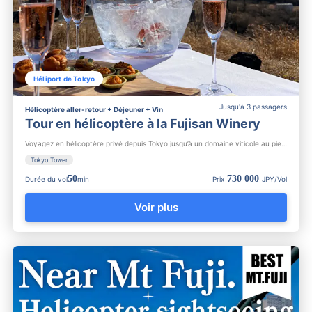
Héliport de Tokyo
Jusqu'à 3 passagers
Hélicoptère aller-retour + Déjeuner + Vin
Tour en hélicoptère à la Fujisan Winery
Voyagez en hélicoptère privé depuis Tokyo jusqu’à un domaine viticole au pied du mont Fuji. Après avoir admir...
Tokyo Tower
50
730 000
Durée du vol
min
Prix
JPY/Vol
Voir plus