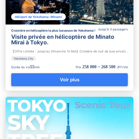
Héliport de Yokohama-Minami
Jusqu'à 3 passagers
Croisière en hélicoptère la plus luxueuse de Yokohama !
Visite privée en hélicoptère de Minato
Mirai à Tokyo.
【Offre Limitée : Jusqu'au Dimanche 10 Mai】Croisière de nuit de luxe privatisée qui vous permet de profiter du...
Yokohama City
55
258 000 ~ 268 500
Durée du vol
min
Prix
JPY/Vol
Voir plus