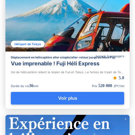
Héliport de Tokyo
Jusqu'à 3 passagers
Déplacement en hélicoptère aller simple/aller-retour jusqu'au Mont Fuji
Vue imprenable ! Fuji Héli Express
Vol de hélicoptère reliant la région de Fuji et Tokyo. Le temps de trajet de Tokyo à la région de Fuji est de...
5.0
36
520 000
Durée du vol
min
Prix
JPY/Vol
Voir plus