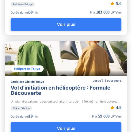
5.0
Rainbow Bridge
30
183 000
Durée du vol
min
Prix
JPY/Vol
Voir plus
Héliport de Tokyo
Jusqu'à 3 passagers
Croisière Ciel de Tokyo
Vol d'initiation en hélicoptère : Formule
Découverte
Un plan d'essai pour ceux qui souhaitent survoler 【Tokyo】 en hélicoptère. Recommandé également pour une expér...
4.9
Tokyo Station
10
59 800
Durée du vol
min
Prix
JPY/Vol
Voir plus