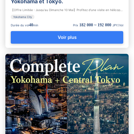
Yokohama et Tokyo.
【Offre Limitée : Jusqu'au Dimanche 10 Mai】Profitez d'une visite en hélicoptère privatisée sur la magnifique v...
Yokohama City
40
182 000 ~ 192 000
Durée du vol
min
Prix
JPY/Vol
Voir plus