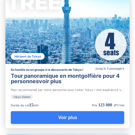
Héliport de Tokyo
Jusqu'à 4 passagers
En famille ou en groupe à la découverte de Tokyo !
Tour panoramique en montgolfière pour 4
personnesvoir plus
Plan recommandé par notre personnel pour visiter Tokyo ! Une expérience spéciale pour admirer la 【Tokyo Skytr...
Tokyo Station
15
123 000
Durée du vol
min
Prix
JPY/Vol
Voir plus