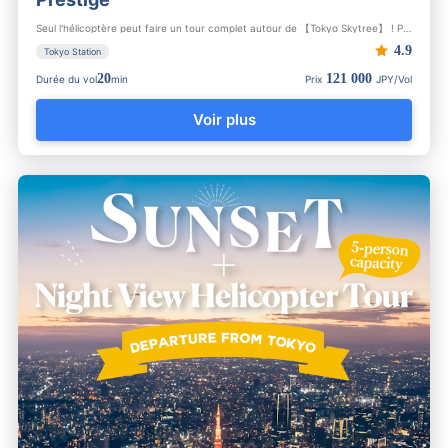
Seul l'hélicoptère peut faire un tour complet autour de 【Tokyo Skytree】 ! Profitez d'une vue unique depuis un...
4.9
Tokyo Station
20
121 000
Durée du vol
min
Prix
JPY/Vol
Voir plus