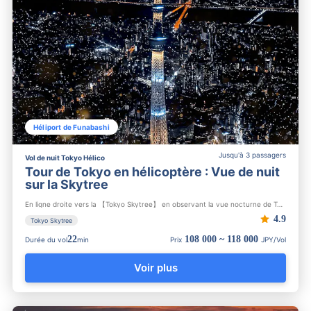
Héliport de Funabashi
Jusqu'à 3 passagers
Vol de nuit Tokyo Hélico
Tour de Tokyo en hélicoptère : Vue de nuit
sur la Skytree
En ligne droite vers la 【Tokyo Skytree】 en observant la vue nocturne de Tokyo depuis un hélicoptère. Après un...
4.9
Tokyo Skytree
22
108 000 ~ 118 000
Durée du vol
min
Prix
JPY/Vol
Voir plus