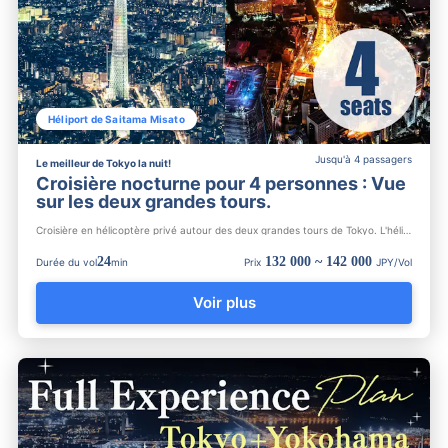
Héliport de Saitama Misato
Jusqu'à 4 passagers
Le meilleur de Tokyo la nuit!
Croisière nocturne pour 4 personnes : Vue
sur les deux grandes tours.
Croisière en hélicoptère privé autour des deux grandes tours de Tokyo. L'héliport nouvellement créé en 2024 o...
24
132 000 ~ 142 000
Durée du vol
min
Prix
JPY/Vol
Voir plus