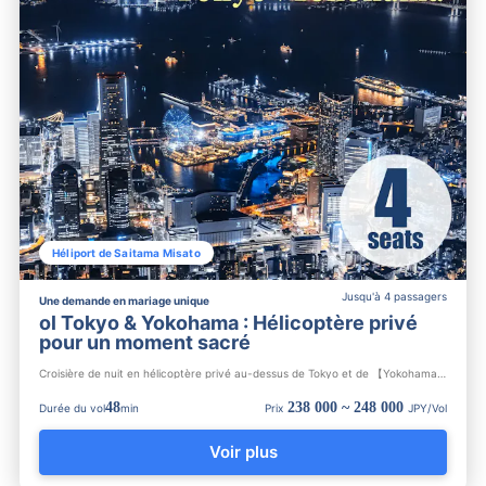
Héliport de Saitama Misato
Jusqu'à 4 passagers
Une demande en mariage unique
ol Tokyo & Yokohama : Hélicoptère privé
pour un moment sacré
Croisière de nuit en hélicoptère privé au-dessus de Tokyo et de 【Yokohama Minato Mirai】. L'héliport nouvellem...
48
238 000 ~ 248 000
Durée du vol
min
Prix
JPY/Vol
Voir plus