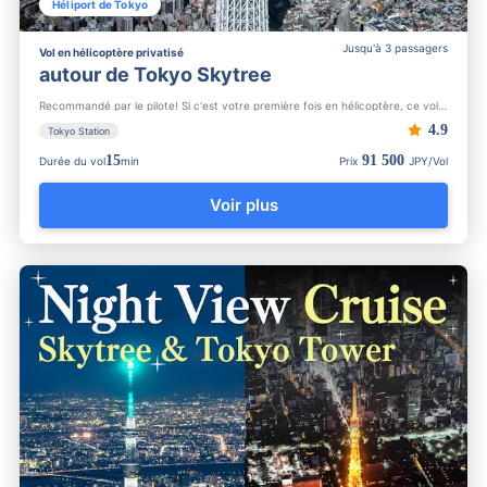
Héliport de Tokyo
Jusqu'à 3 passagers
Vol en hélicoptère privatisé
autour de Tokyo Skytree
Recommandé par le pilote! Si c'est votre première fois en hélicoptère, ce vol est fait pour vous. Profitez d'...
4.9
Tokyo Station
15
91 500
Durée du vol
min
Prix
JPY/Vol
Voir plus