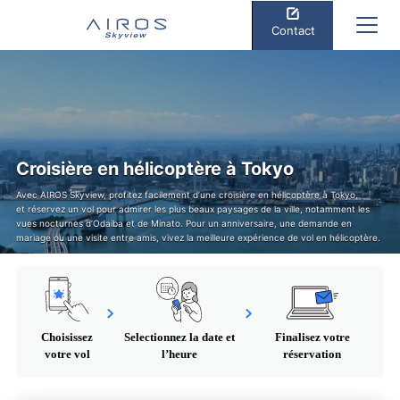
Contact
Croisière en hélicoptère à Tokyo
Avec AIROS Skyview, profitez facilement d’une croisière en hélicoptère à Tokyo,
et réservez un vol pour admirer les plus beaux paysages de la ville, notamment les
vues nocturnes d’Odaiba et de Minato. Pour un anniversaire, une demande en
mariage ou une visite entre amis, vivez la meilleure expérience de vol en hélicoptère.
Choisissez
Selectionnez la date et
Finalisez votre
votre vol
l’heure
réservation