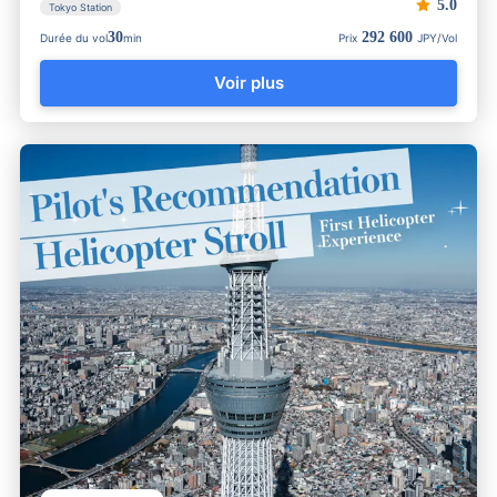
5.0
Tokyo Station
30
292 600
Durée du vol
min
Prix
JPY/Vol
Voir plus