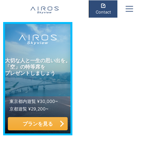
Contact
大切な人と一生の思い出を。
「空」の特等席を
プレゼントしましょう
東京都内遊覧 ¥30,000~
京都遊覧 ¥29,200~
プランを見る