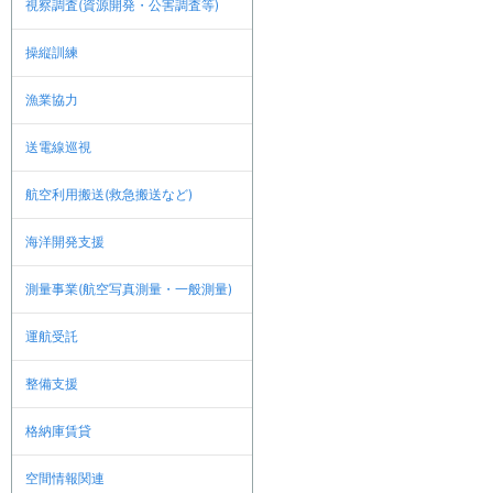
視察調査(資源開発・公害調査等)
操縦訓練
漁業協力
送電線巡視
航空利用搬送(救急搬送など)
海洋開発支援
測量事業(航空写真測量・一般測量)
運航受託
整備支援
格納庫賃貸
空間情報関連