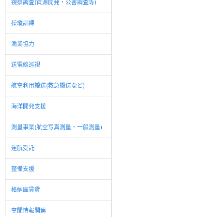
視察調査(資源開発・公害調査等)
操縦訓練
漁業協力
送電線巡視
航空利用搬送(救急搬送など)
海洋開発支援
測量事業(航空写真測量・一般測量)
運航受託
整備支援
格納庫賃貸
空間情報関連