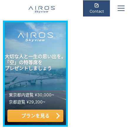
Contact
大切な人と一生の思い出を。
「空」の特等席を
プレゼントしましょう
東京都内遊覧 ¥30,000~
京都遊覧 ¥29,200~
プランを見る