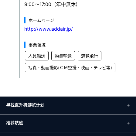
9:00～17:00（年中無休）
ホームページ
http://www.addair.jp/
事業領域
人員輸送
物資輸送
遊覧飛行
写真・動画撮影(ＣＭ空撮・映画・テレビ等)
寻找直升机游览计划
推荐航班