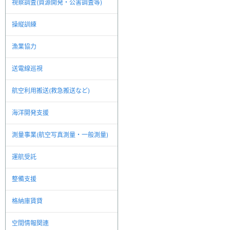
視察調査(資源開発・公害調査等)
操縦訓練
漁業協力
送電線巡視
航空利用搬送(救急搬送など)
海洋開発支援
測量事業(航空写真測量・一般測量)
運航受託
整備支援
格納庫賃貸
空間情報関連