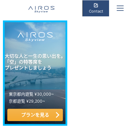
Contact
大切な人と一生の思い出を。
「空」の特等席を
プレゼントしましょう
東京都内遊覧 ¥30,000~
京都遊覧 ¥29,200~
プランを見る