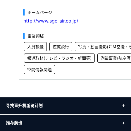
ホームページ
http://www.sgc-air.co.jp/
事業領域
人員輸送
遊覧飛行
写真・動画撮影(ＣＭ空撮・
報道取材(テレビ・ラジオ・新聞等)
測量事業(航空写
空間情報関連
寻找直升机游览计划
推荐航班