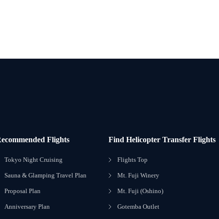
ecommended Flights
Find Helicopter Transfer Flights
Tokyo Night Cruising
Flights Top
Sauna & Glamping Travel Plan
Mt. Fuji Winery
Proposal Plan
Mt. Fuji (Oshino)
Anniversary Plan
Gotemba Outlet