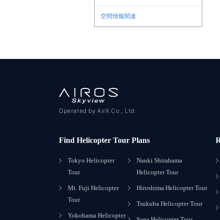
空間情報関連
Operated by AirX Co., Ltd.
Find Helicopter Tour Plans
R
Tokyo Helicopter
Nanki Shirahama
Tour
Helicopter Tour
Mt. Fuji Helicopter
Hiroshima Helicopter Tour
Tour
Tsukuba Helicopter Tour
Yokohama Helicopter
Saga Helicopter Tour