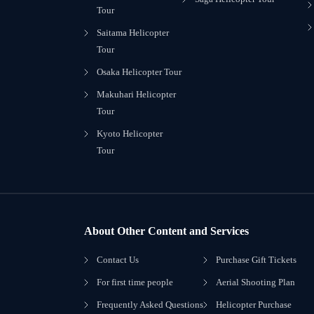
Tour
Saitama Helicopter
Tour
Osaka Helicopter Tour
Makuhari Helicopter
Tour
Kyoto Helicopter
Tour
About Other Content and Services
Contact Us
Purchase Gift Tickets
For first time people
Aerial Shooting Plan
Frequently Asked Questions
Helicopter Purchase