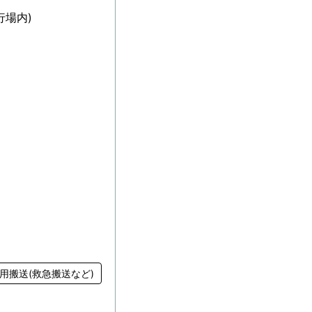
行場内)
用搬送(救急搬送など)