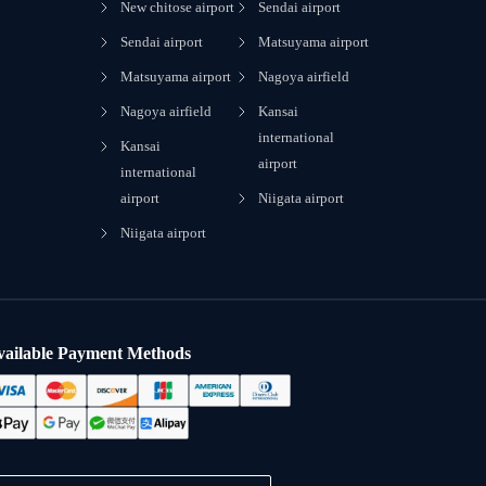
New chitose airport
Sendai airport
Sendai airport
Matsuyama airport
Matsuyama airport
Nagoya airfield
Nagoya airfield
Kansai
international
Kansai
airport
international
airport
Niigata airport
Niigata airport
vailable Payment Methods