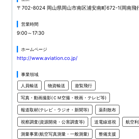
〒702-8024 岡山県岡山市南区浦安南町672-1(岡南飛
営業時間
9:00～17:30
ホームページ
http://www.aviation.co.jp/
事業領域
人員輸送
物資輸送
遊覧飛行
写真・動画撮影(ＣＭ空撮・映画・テレビ等)
報道取材(テレビ・ラジオ・新聞等)
薬剤散布
視察調査(資源開発・公害調査等)
送電線巡視
航空利
測量事業(航空写真測量・一般測量)
整備支援