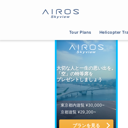
サイトTOP
>
ヘリコプター運航会社一覧
>
岡山
Tour Plans
Helicopter Tr
大切な人と一生の思い出を。
「空」の特等席を
プレゼントしましょう
東京都内遊覧 ¥30,000~
京都遊覧 ¥29,200~
プランを見る