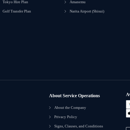
Tokyo Hire Plan
Amanemu
Golf Transfer Plan
Narita Airport (Shisui)
A
About Service Operations
About the Company
Privacy Policy
Signs, Clauses, and Conditions