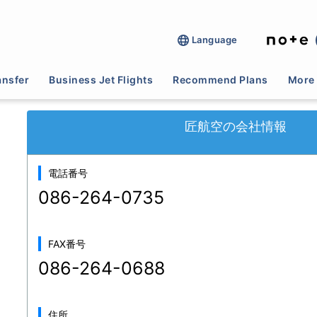
Language
>
報道取材(テレビ・ラジオ・新聞等)
>
匠航空
ansfer
Business Jet Flights
Recommend Plans
More 
匠航空の会社情報
電話番号
086-264-0735
FAX番号
086-264-0688
住所