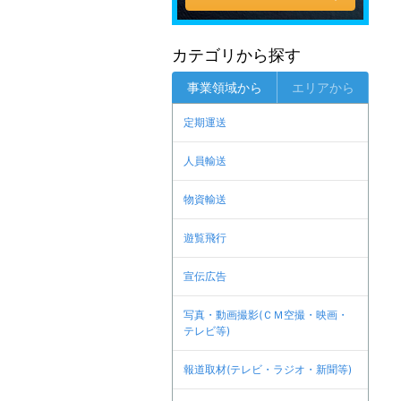
カテゴリから探す
事業領域から
エリアから
定期運送
人員輸送
物資輸送
遊覧飛行
宣伝広告
写真・動画撮影(ＣＭ空撮・映画・
テレビ等)
報道取材(テレビ・ラジオ・新聞等)