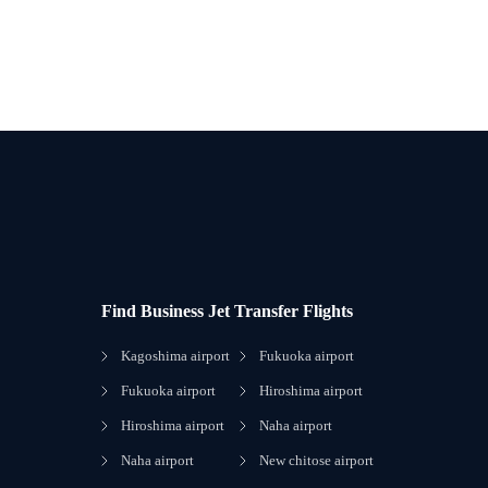
Find Business Jet Transfer Flights
Kagoshima airport
Fukuoka airport
Fukuoka airport
Hiroshima airport
Hiroshima airport
Naha airport
Naha airport
New chitose airport