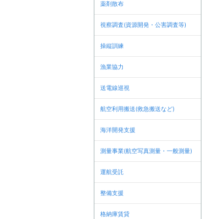
薬剤散布
視察調査(資源開発・公害調査等)
操縦訓練
漁業協力
送電線巡視
航空利用搬送(救急搬送など)
海洋開発支援
測量事業(航空写真測量・一般測量)
運航受託
整備支援
格納庫賃貸