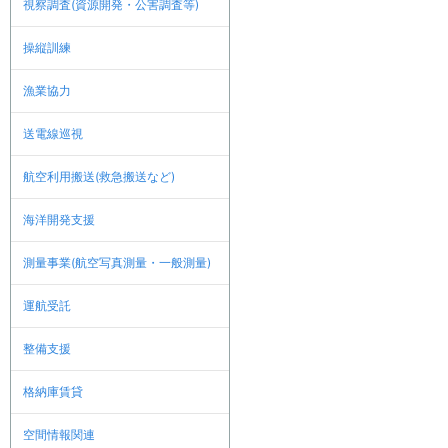
視察調査(資源開発・公害調査等)
操縦訓練
漁業協力
送電線巡視
航空利用搬送(救急搬送など)
海洋開発支援
測量事業(航空写真測量・一般測量)
運航受託
整備支援
格納庫賃貸
空間情報関連