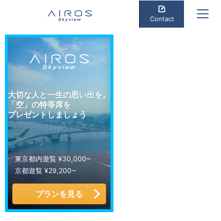
Contact
大切な人と一生の思い出を。
「空」の特等席を
プレゼントしましょう
東京都内遊覧 ¥30,000~
京都遊覧 ¥29,200~
プランを見る