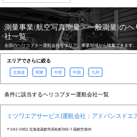
測量事業(航空写真測量・一般測量)の
社一覧
全国のヘリコプター運航会社をエリア、事業領域から検索できます。
エリアでさらに絞る
北海道
関東
中部
中国
九州
条件に該当するヘリコプター運航会社一覧
ミツワエアサービス(運航会社：アドバンスドエア
〒042-0952 北海道函館市高松町565-1 函館空港内