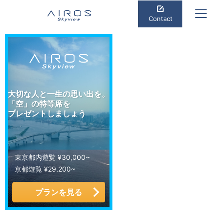
Contact
大切な人と一生の思い出を。
「空」の特等席を
プレゼントしましょう
東京都内遊覧 ¥30,000~
京都遊覧 ¥29,200~
プランを見る