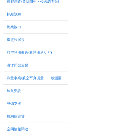
視察調査(資源開発・公害調査等)
操縦訓練
漁業協力
送電線巡視
航空利用搬送(救急搬送など)
海洋開発支援
測量事業(航空写真測量・一般測量)
運航受託
整備支援
格納庫賃貸
空間情報関連