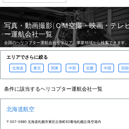
写真・動画撮影(ＣＭ空撮・映画・テレ
ー運航会社一覧
全国のヘリコプター運航会社をエリア、事業領域から検索できます。
エリアでさらに絞る
北海道
東北
関東
中部
近畿
中国
四国
条件に該当するヘリコプター運航会社一覧
北海道航空
〒007-0880 北海道札幌市東区丘珠町63番地札幌丘珠空港内