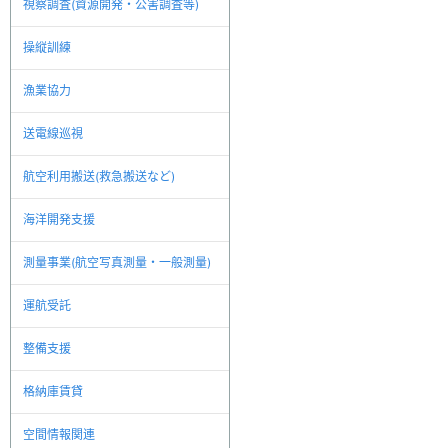
視察調査(資源開発・公害調査等)
操縦訓練
漁業協力
送電線巡視
航空利用搬送(救急搬送など)
海洋開発支援
測量事業(航空写真測量・一般測量)
運航受託
整備支援
格納庫賃貸
空間情報関連