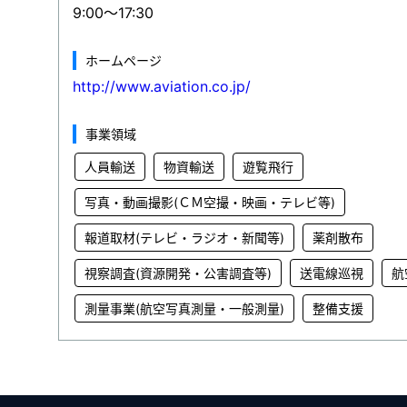
9:00～17:30
ホームページ
http://www.aviation.co.jp/
事業領域
人員輸送
物資輸送
遊覧飛行
写真・動画撮影(ＣＭ空撮・映画・テレビ等)
報道取材(テレビ・ラジオ・新聞等)
薬剤散布
視察調査(資源開発・公害調査等)
送電線巡視
航
測量事業(航空写真測量・一般測量)
整備支援