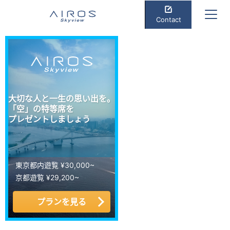
Contact
大切な人と一生の思い出を。
「空」の特等席を
プレゼントしましょう
東京都内遊覧 ¥30,000~
京都遊覧 ¥29,200~
プランを見る