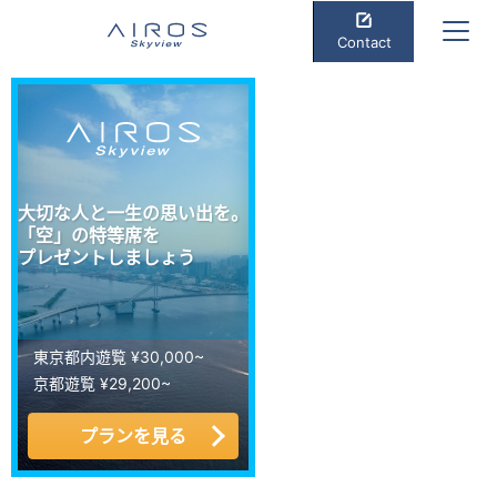
Contact
大切な人と一生の思い出を。
「空」の特等席を
プレゼントしましょう
東京都内遊覧 ¥30,000~
京都遊覧 ¥29,200~
プランを見る