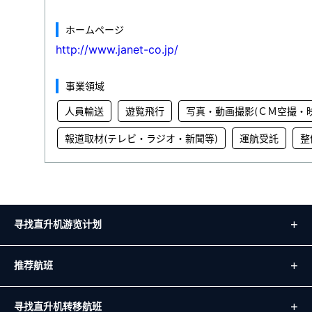
ホームページ
http://www.janet-co.jp/
事業領域
人員輸送
遊覧飛行
写真・動画撮影(ＣＭ空撮・
報道取材(テレビ・ラジオ・新聞等)
運航受託
整
寻找直升机游览计划
推荐航班
寻找直升机转移航班