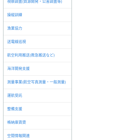
視察調査(資源開発・公害調査等)
操縦訓練
漁業協力
送電線巡視
航空利用搬送(救急搬送など)
海洋開発支援
測量事業(航空写真測量・一般測量)
運航受託
整備支援
格納庫賃貸
空間情報関連