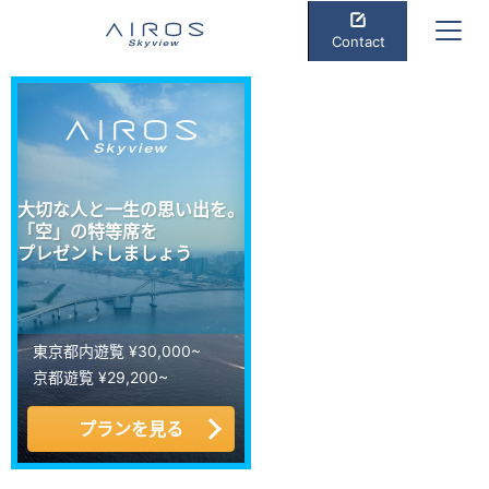
Contact
大切な人と一生の思い出を。
「空」の特等席を
プレゼントしましょう
東京都内遊覧 ¥30,000~
京都遊覧 ¥29,200~
プランを見る