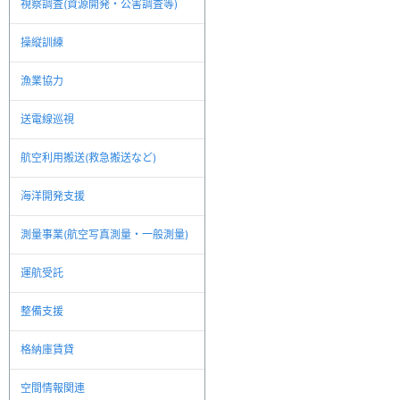
視察調査(資源開発・公害調査等)
操縦訓練
漁業協力
送電線巡視
航空利用搬送(救急搬送など)
海洋開発支援
測量事業(航空写真測量・一般測量)
運航受託
整備支援
格納庫賃貸
空間情報関連