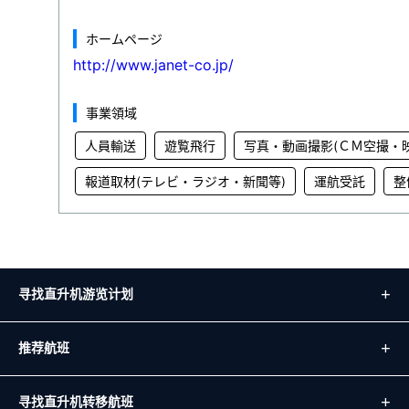
ホームページ
http://www.janet-co.jp/
事業領域
人員輸送
遊覧飛行
写真・動画撮影(ＣＭ空撮・
報道取材(テレビ・ラジオ・新聞等)
運航受託
整
寻找直升机游览计划
推荐航班
寻找直升机转移航班