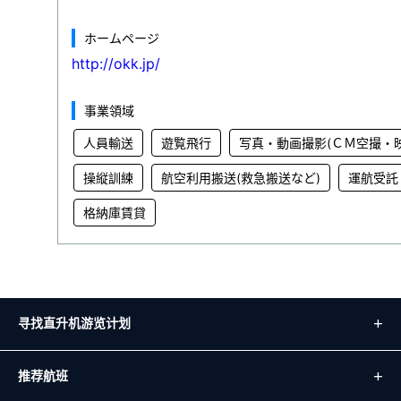
ホームページ
http://okk.jp/
事業領域
人員輸送
遊覧飛行
写真・動画撮影(ＣＭ空撮・
操縦訓練
航空利用搬送(救急搬送など)
運航受託
格納庫賃貸
寻找直升机游览计划
推荐航班