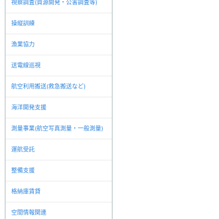
視察調査(資源開発・公害調査等)
操縦訓練
漁業協力
送電線巡視
航空利用搬送(救急搬送など)
海洋開発支援
測量事業(航空写真測量・一般測量)
運航受託
整備支援
格納庫賃貸
空間情報関連