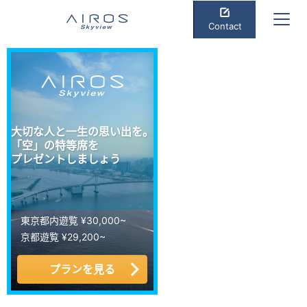
Contact
大切な人と一生の思い出を。
「空」の特等席を
プレゼントしましょう
東京都内遊覧 ¥30,000~
京都遊覧 ¥29,200~
プランを見る