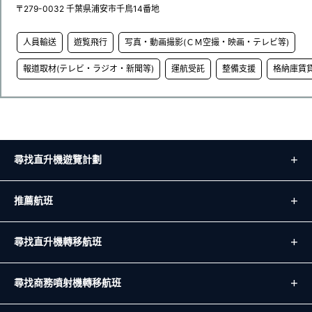
〒279-0032 千葉県浦安市千鳥14番地
人員輸送
遊覧飛行
写真・動画撮影(ＣＭ空撮・映画・テレビ等)
報道取材(テレビ・ラジオ・新聞等)
運航受託
整備支援
格納庫賃
尋找直升機遊覽計劃
推薦航班
尋找直升機轉移航班
尋找商務噴射機轉移航班