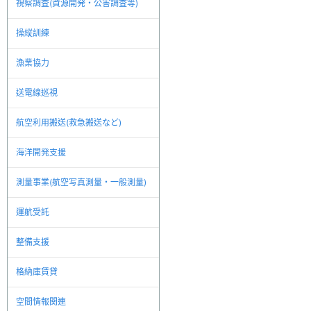
視察調査(資源開発・公害調査等)
操縦訓練
漁業協力
送電線巡視
航空利用搬送(救急搬送など)
海洋開発支援
測量事業(航空写真測量・一般測量)
運航受託
整備支援
格納庫賃貸
空間情報関連