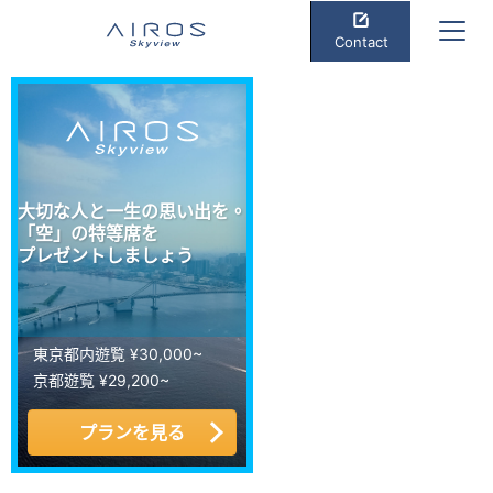
Contact
大切な人と一生の思い出を。
「空」の特等席を
プレゼントしましょう
東京都内遊覧 ¥30,000~
京都遊覧 ¥29,200~
プランを見る