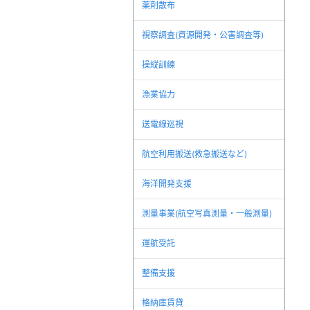
薬剤散布
視察調査(資源開発・公害調査等)
操縦訓練
漁業協力
送電線巡視
航空利用搬送(救急搬送など)
海洋開発支援
測量事業(航空写真測量・一般測量)
運航受託
整備支援
格納庫賃貸