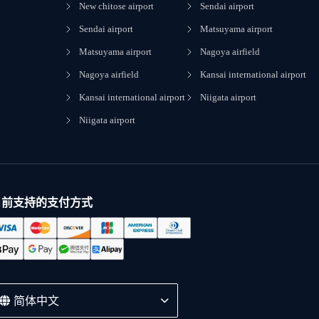
New chitose airport
Sendai airport
Sendai airport
Matsuyama airport
Matsuyama airport
Nagoya airfield
Nagoya airfield
Kansai international airport
Kansai international airport
Niigata airport
Niigata airport
目前支持的支付方式
简体中文