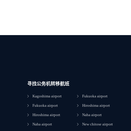
寻找公务机转移航班
Kagoshima airport
Fukuoka airport
Fukuoka airport
Hiroshima airport
Hiroshima airport
Naha airport
Naha airport
New chitose airport