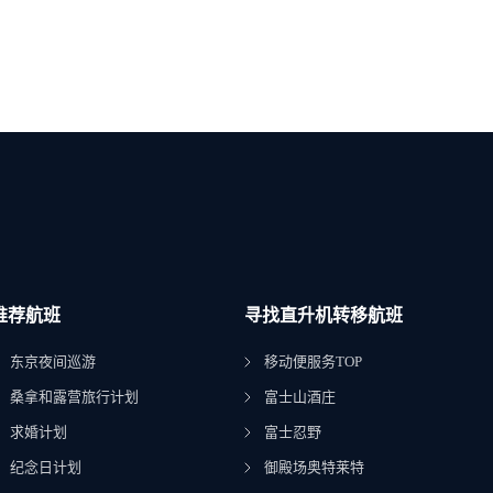
推荐航班
寻找直升机转移航班
东京夜间巡游
移动便服务TOP
桑拿和露营旅行计划
富士山酒庄
求婚计划
富士忍野
纪念日计划
御殿场奥特莱特