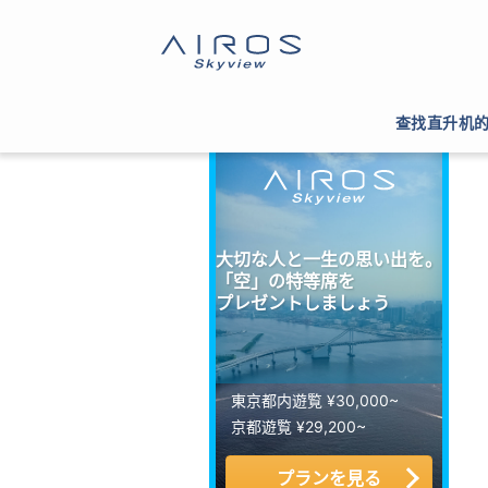
サイトTOP
>
ヘリコプター運航会社一覧
>
写真・
查找直升机
大切な人と一生の思い出を。
「空」の特等席を
プレゼントしましょう
東京都内遊覧 ¥30,000~
京都遊覧 ¥29,200~
プランを見る