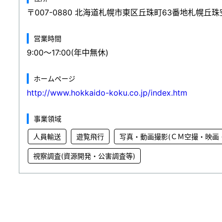
〒007-0880 北海道札幌市東区丘珠町63番地札幌丘
営業時間
9:00～17:00(年中無休)
ホームページ
http://www.hokkaido-koku.co.jp/index.htm
事業領域
人員輸送
遊覧飛行
写真・動画撮影(ＣＭ空撮・映画
視察調査(資源開発・公害調査等)