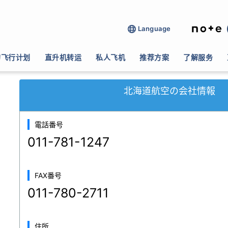
Language
動画撮影(ＣＭ空撮・映画・テレビ等)
>
北海道
>
北海道航空
的飞行计划
直升机转运
私人飞机
推荐方案
了解服务
北海道航空の会社情報
電話番号
011-781-1247
FAX番号
011-780-2711
住所