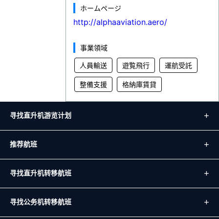
ホームページ
http://alphaaviation.aero/
事業領域
人員輸送
遊覧飛行
運航受託
整備支援
格納庫賃貸
寻找直升机游览计划
推荐航班
寻找直升机转移航班
寻找公务机转移航班