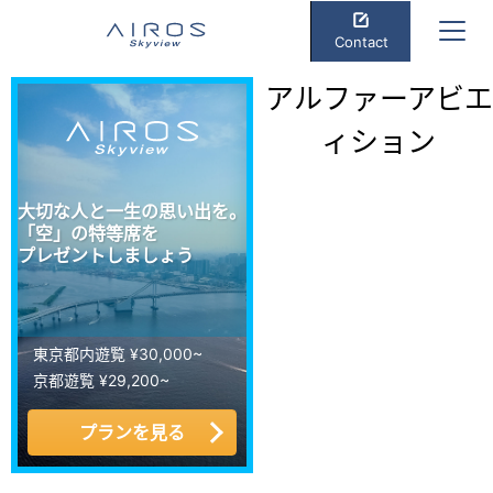
Contact
アルファーアビエ
ィション
大切な人と一生の思い出を。
「空」の特等席を
プレゼントしましょう
東京都内遊覧 ¥30,000~
京都遊覧 ¥29,200~
プランを見る