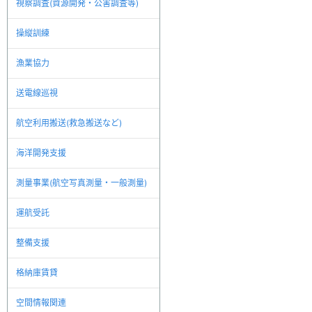
視察調査(資源開発・公害調査等)
操縦訓練
漁業協力
送電線巡視
航空利用搬送(救急搬送など)
海洋開発支援
測量事業(航空写真測量・一般測量)
運航受託
整備支援
格納庫賃貸
空間情報関連