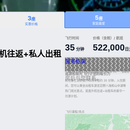
5
3
座
座
家庭最爱
实惠价格
飞行时间
价格（含税）/ 航班
35
522,000
分钟
日
机往返+私人出租
服务结束
*此计划仅应要求提供。 我
巡游和观光飞行计划的吸引力
房后与您联系。
前往富士忍野直升机场单程约 35 分钟。入住期
间，您可以乘坐出租车游览忍野八海和山中湖等
热门观光景点。是直升机往返+出租车的豪华一
日游计划。
飞行课程/亮点