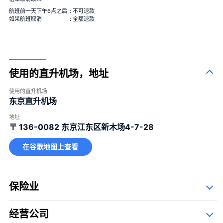
99+1束玫瑰
航班前一天下午6点之后
: 不可退款
1 飞行中＋99 降落后
如果航班取消
: 全额退款
使用的直升机场，地址
使用的直升机场
东京直升机场
100束玫瑰花
100%的爱
＋¥120,000
地址
一束12朵玫瑰
婚姻
＋¥25,000
〒 136-0082
东京江东区新木场4-7-28
40束玫瑰
真爱
＋¥49,800
在谷歌地图上查看
108束玫瑰
婚姻
＋¥150,000
99+1束玫瑰
1 飞行中＋99 降落后
＋¥125,000
保险业
经营公司
详细资料