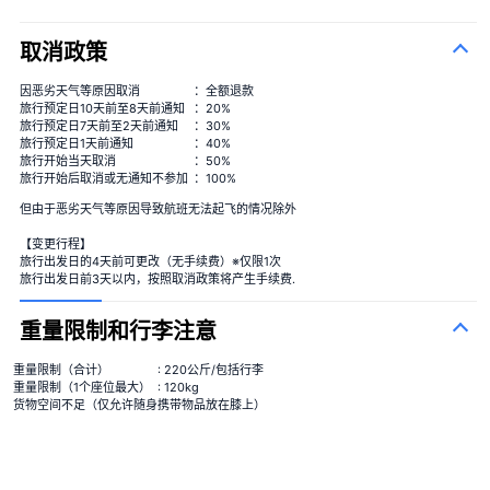
取消政策
因恶劣天气等原因取消
：全额退款
旅行预定日10天前至8天前通知
：20%
旅行预定日7天前至2天前通知
：30%
旅行预定日1天前通知
：40%
旅行开始当天取消
：50%
季节性花束
＋¥13,000
旅行开始后取消或无通知不参加
：100%
但由于恶劣天气等原因导致航班无法起飞的情况除外
【变更行程】
旅行出发日的4天前可更改（无手续费）※仅限1次
旅行出发日前3天以内，按照取消政策将产生手续费.
重量限制和行李注意
重量限制（合计）
: 220公斤/包括行李
重量限制（1个座位最大）
: 120kg
货物空间不足（仅允许随身携带物品放在膝上）