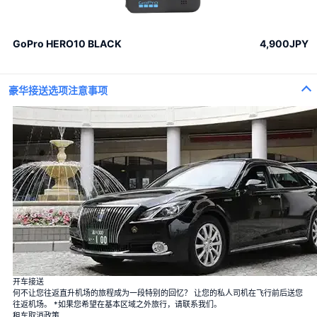
GoPro HERO10 BLACK
4,900JPY
豪华接送选项注意事项
100束玫瑰花
100%的爱
一束12朵玫瑰
婚姻
开车接送
40束玫瑰
何不让您往返直升机场的旅程成为一段特别的回忆？ 让您的私人司机在飞行前后送您
真爱
往返机场。 *如果您希望在基本区域之外旅行，请联系我们。
108束玫瑰
租车取消政策
婚姻