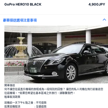
GoPro HERO10 BLACK
4,900JPY
豪華接送選項注意事項
100束玫瑰花
100%的愛
一束12朵玫瑰
婚姻
開車接送
40束玫瑰
何不讓您往返直升機場的旅程成為一段特別的回憶？ 讓您的私人司機在飛行前後送您
真愛
往返機場。 *如果您希望在基本區域之外旅行，請聯繫我們。
108束玫瑰
租車取消政策
婚姻
99+1束玫瑰
班機前一天下午6.點之後
: 不可退款
1 飛行中＋99 降落後
如果班機取消
: 全額退款