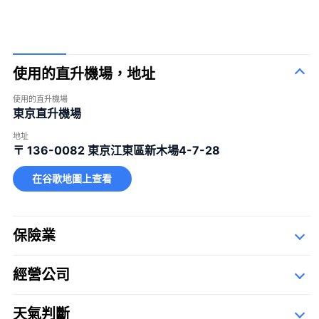
使用的直升機場，地址
使用的直升機場
東京直升機場
100束玫瑰花
100%的愛
＋¥120,000
地址
一束12朵玫瑰
婚姻
＋¥25,000
〒 136-0082
東京江東區新木場4-7-28
40束玫瑰
真愛
＋¥49,800
在谷歌地圖上查看
108束玫瑰
婚姻
＋¥150,000
99+1束玫瑰
1 飛行中＋99 降落後
＋¥125,000
保險業
經營公司
詳細資料
Description Of Operators
天氣判斷