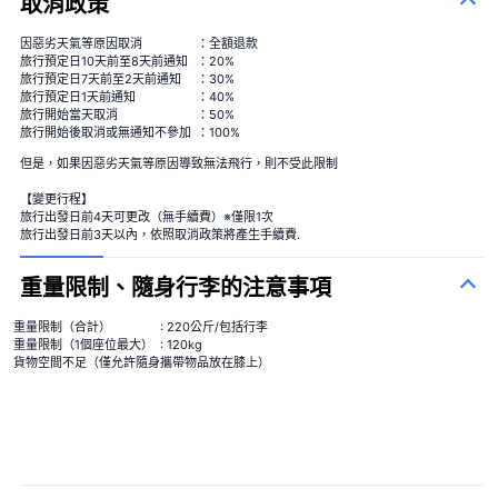
取消政策
因惡劣天氣等原因取消
：全額退款
旅行預定日10天前至8天前通知
：20%
旅行預定日7天前至2天前通知
：30%
旅行預定日1天前通知
：40%
旅行開始當天取消
：50%
季節性花束
＋¥13,000
旅行開始後取消或無通知不參加
：100%
但是，如果因惡劣天氣等原因導致無法飛行，則不受此限制
【變更行程】
旅行出發日前4天可更改（無手續費）※僅限1次
旅行出發日前3天以內，依照取消政策將產生手續費.
重量限制、隨身行李的注意事項
重量限制（合計）
: 220公斤/包括行李
重量限制（1個座位最大）
: 120kg
貨物空間不足（僅允許隨身攜帶物品放在膝上）