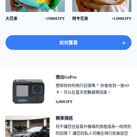
大花束
+29800JPY
時令花束
+13000JPY
+
如何驚喜
借出GoPro
想保存你的飛行記憶嗎？ 你會收到一張SD
卡，可以在當天把數據帶回家。
4,900JPY
開車接送
何不讓您往返直升機場的旅程成為一段特別
的回憶？ 讓您的私人司機在飛行前後送您