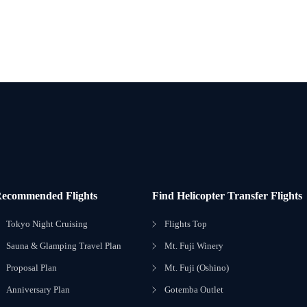
ecommended Flights
Find Helicopter Transfer Flights
Tokyo Night Cruising
Flights Top
Sauna & Glamping Travel Plan
Mt. Fuji Winery
Proposal Plan
Mt. Fuji (Oshino)
Anniversary Plan
Gotemba Outlet