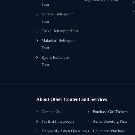
Tour
Saitama Helicopter
Tour
Osaka Helicopter Tour
Makuhari Helicopter
Tour
Kyoto Helicopter
Tour
About Other Content and Services
Contact Us
Purchase Gift Tickets
For first time people
Aerial Shooting Plan
Frequently Asked Questions
Helicopter Purchase