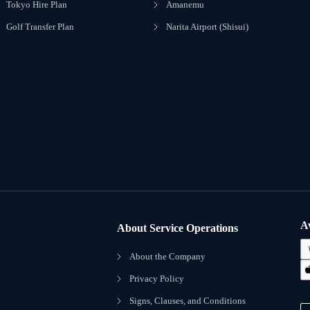
Tokyo Hire Plan
Amanemu
Golf Transfer Plan
Narita Airport (Shisui)
A
About Service Operations
About the Company
Privacy Policy
Signs, Clauses, and Conditions