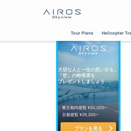
サイトTOP
>
ヘリコプター運航会社一覧
>
遊覧飛
Tour Plans
Helicopter Tr
大切な人と一生の思い出を。
「空」の特等席を
プレゼントしましょう
東京都内遊覧 ¥30,000~
京都遊覧 ¥29,200~
プランを見る