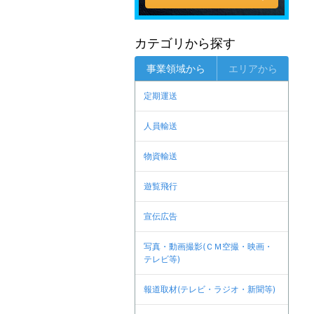
カテゴリから探す
事業領域から
エリアから
定期運送
人員輸送
物資輸送
遊覧飛行
宣伝広告
写真・動画撮影(ＣＭ空撮・映画・
テレビ等)
報道取材(テレビ・ラジオ・新聞等)