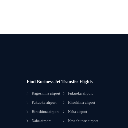
Find Business Jet Transfer Flights
Kagoshima airport
Fukuoka airport
Fukuoka airport
Hiroshima airport
Hiroshima airport
Naha airport
Naha airport
New chitose airport