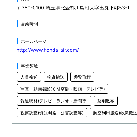
〒350-0100 埼玉県比企郡川島町大字出丸下郷53-1
営業時間
ホームページ
http://www.honda-air.com/
事業領域
人員輸送
物資輸送
遊覧飛行
写真・動画撮影(ＣＭ空撮・映画・テレビ等)
報道取材(テレビ・ラジオ・新聞等)
薬剤散布
視察調査(資源開発・公害調査等)
航空利用搬送(救急搬送