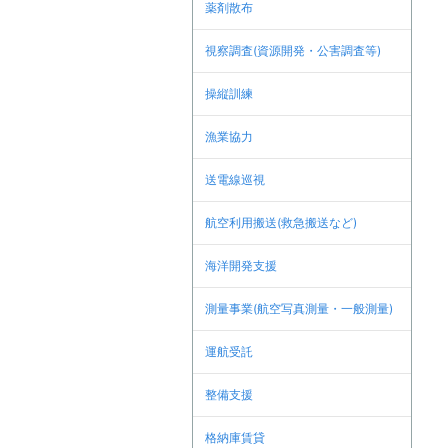
薬剤散布
視察調査(資源開発・公害調査等)
操縦訓練
漁業協力
送電線巡視
航空利用搬送(救急搬送など)
海洋開発支援
測量事業(航空写真測量・一般測量)
運航受託
整備支援
格納庫賃貸