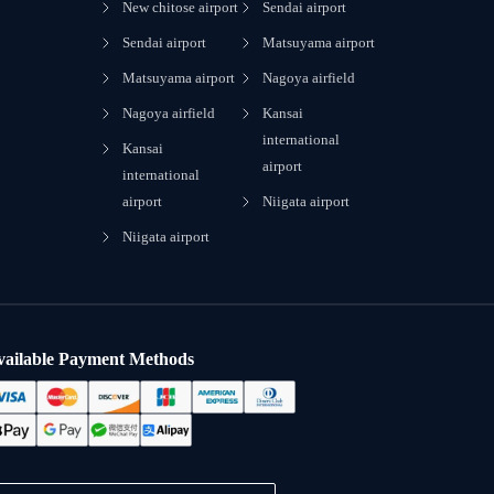
New chitose airport
Sendai airport
Sendai airport
Matsuyama airport
Matsuyama airport
Nagoya airfield
Nagoya airfield
Kansai
international
Kansai
airport
international
airport
Niigata airport
Niigata airport
vailable Payment Methods