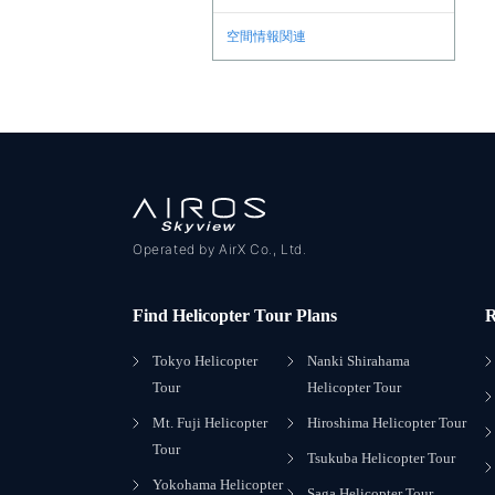
空間情報関連
Operated by AirX Co., Ltd.
Find Helicopter Tour Plans
R
Tokyo Helicopter
Nanki Shirahama
Tour
Helicopter Tour
Mt. Fuji Helicopter
Hiroshima Helicopter Tour
Tour
Tsukuba Helicopter Tour
Yokohama Helicopter
Saga Helicopter Tour