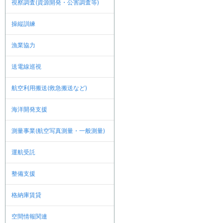
視察調査(資源開発・公害調査等)
操縦訓練
漁業協力
送電線巡視
航空利用搬送(救急搬送など)
海洋開発支援
測量事業(航空写真測量・一般測量)
運航受託
整備支援
格納庫賃貸
空間情報関連