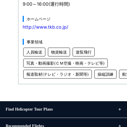
9:00～16:00(運行時間)
ホームページ
http://www.tkb.co.jp/
事業領域
人員輸送
物資輸送
遊覧飛行
写真・動画撮影(ＣＭ空撮・映画・テレビ等)
報道取材(テレビ・ラジオ・新聞等)
操縦訓練
航
Find Helicopter Tour Plans
Recommended Flights