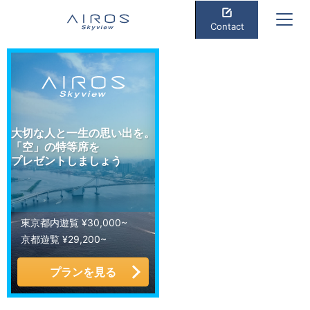
Contact
大切な人と一生の思い出を。
「空」の特等席を
プレゼントしましょう
東京都内遊覧 ¥30,000~
京都遊覧 ¥29,200~
プランを見る