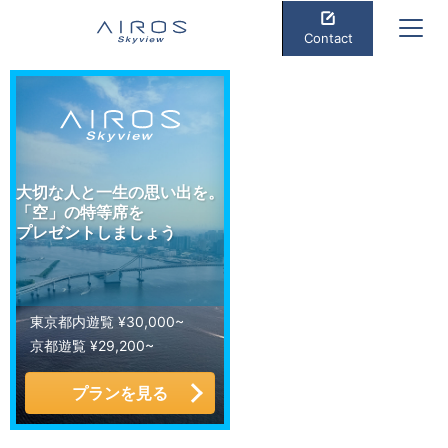
Contact
大切な人と一生の思い出を。
「空」の特等席を
プレゼントしましょう
東京都内遊覧 ¥30,000~
京都遊覧 ¥29,200~
プランを見る