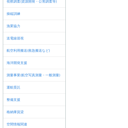
視察調査(資源開発・公害調査等)
操縦訓練
漁業協力
送電線巡視
航空利用搬送(救急搬送など)
海洋開発支援
測量事業(航空写真測量・一般測量)
運航受託
整備支援
格納庫賃貸
空間情報関連