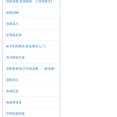
視察調査(資源開発・公害調査等)
操縦訓練
漁業協力
送電線巡視
航空利用搬送(救急搬送など)
海洋開発支援
測量事業(航空写真測量・一般測量)
運航受託
整備支援
格納庫賃貸
空間情報関連