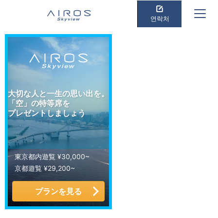
연락처
大切な人と一生の思い出を。
「空」の特等席を
プレゼントしましょう
東京都内遊覧 ¥30,000~
京都遊覧 ¥29,200~
プランを見る