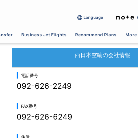
Language
>
航空利用搬送(救急搬送など)
>
西日本空輸
ansfer
Business Jet Flights
Recommend Plans
More 
西日本空輸の会社情報
電話番号
092-626-2249
FAX番号
092-626-6249
住所