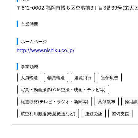
〒812-0002 福岡市博多区空港前3丁目3番39号(栄大ビ
営業時間
ホームページ
http://www.nishiku.co.jp/
事業領域
人員輸送
物資輸送
遊覧飛行
宣伝広告
写真・動画撮影(ＣＭ空撮・映画・テレビ等)
報道取材(テレビ・ラジオ・新聞等)
薬剤散布
操縦訓
航空利用搬送(救急搬送など)
運航受託
整備支援