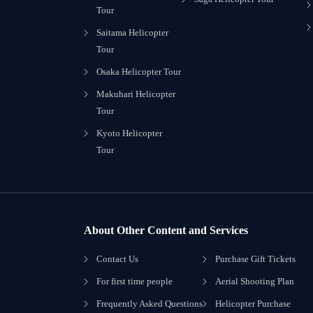
Tour
Saitama Helicopter
Tour
Osaka Helicopter Tour
Makuhari Helicopter
Tour
Kyoto Helicopter
Tour
About Other Content and Services
Contact Us
Purchase Gift Tickets
For first time people
Aerial Shooting Plan
Frequently Asked Questions
Helicopter Purchase