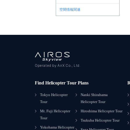
空間情報関連
Operated by AirX Co., Ltd.
Find Helicopter Tour Plans
R
Tokyo Helicopter
Nanki Shirahama
Tour
Helicopter Tour
Mt. Fuji Helicopter
Hiroshima Helicopter Tour
Tour
Tsukuba Helicopter Tour
Yokohama Helicopter
Saga Helicopter Tour