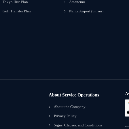
Tokyo Hire Plan
Amanemu
Golf Transfer Plan
Narita Airport (Shisui)
A
About Service Operations
About the Company
Privacy Policy
Signs, Clauses, and Conditions