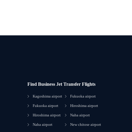
Find Business Jet Transfer Flights
Kagoshima airport
Fukuoka airport
Fukuoka airport
Hiroshima airport
Hiroshima airport
Naha airport
Naha airport
New chitose airport