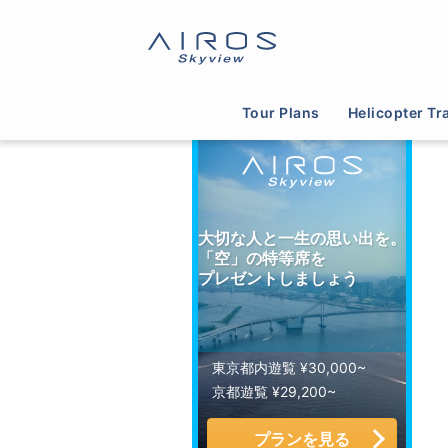
サイトTOP
>
ヘリコプター運航会社一覧
>
福岡
Tour Plans
Helicopter Tr
大切な人と一生の思い出を。
「空」の特等席を
プレゼントしましょう
東京都内遊覧 ¥30,000~
京都遊覧 ¥29,200~
プランを見る