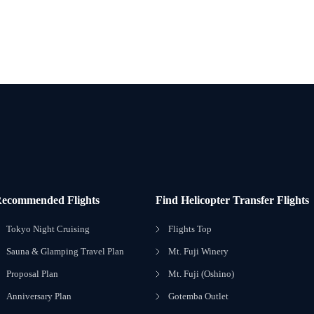
ecommended Flights
Find Helicopter Transfer Flights
Tokyo Night Cruising
Flights Top
Sauna & Glamping Travel Plan
Mt. Fuji Winery
Proposal Plan
Mt. Fuji (Oshino)
Anniversary Plan
Gotemba Outlet