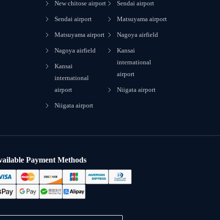
New chitose airport
Sendai airport
Sendai airport
Matsuyama airport
Matsuyama airport
Nagoya airfield
Nagoya airfield
Kansai
international
Kansai
airport
international
airport
Niigata airport
Niigata airport
vailable Payment Methods