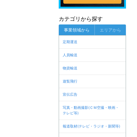
カテゴリから探す
事業領域から
エリアから
定期運送
人員輸送
物資輸送
遊覧飛行
宣伝広告
写真・動画撮影(ＣＭ空撮・映画・
テレビ等)
報道取材(テレビ・ラジオ・新聞等)