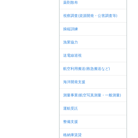
薬剤散布
視察調査(資源開発・公害調査等)
操縦訓練
漁業協力
送電線巡視
航空利用搬送(救急搬送など)
海洋開発支援
測量事業(航空写真測量・一般測量)
運航受託
整備支援
格納庫賃貸