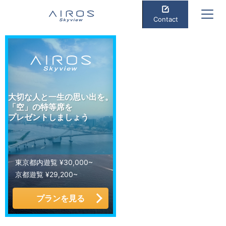
Contact
大切な人と一生の思い出を。
「空」の特等席を
プレゼントしましょう
東京都内遊覧 ¥30,000~
京都遊覧 ¥29,200~
プランを見る