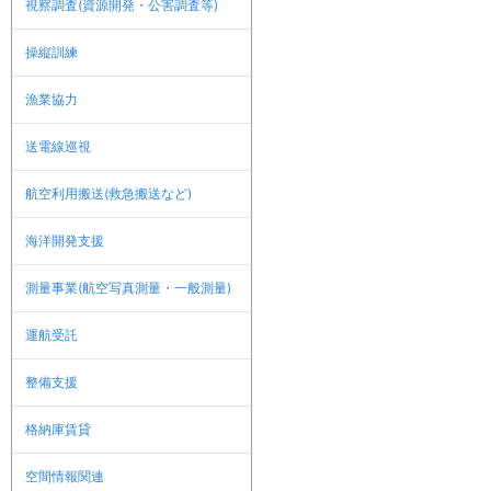
視察調査(資源開発・公害調査等)
操縦訓練
漁業協力
送電線巡視
航空利用搬送(救急搬送など)
海洋開発支援
測量事業(航空写真測量・一般測量)
運航受託
整備支援
格納庫賃貸
空間情報関連