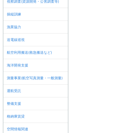
視察調査(資源開発・公害調査等)
操縦訓練
漁業協力
送電線巡視
航空利用搬送(救急搬送など)
海洋開発支援
測量事業(航空写真測量・一般測量)
運航受託
整備支援
格納庫賃貸
空間情報関連