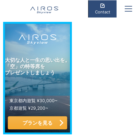
Contact
大切な人と一生の思い出を。
「空」の特等席を
プレゼントしましょう
東京都内遊覧 ¥30,000~
京都遊覧 ¥29,200~
プランを見る