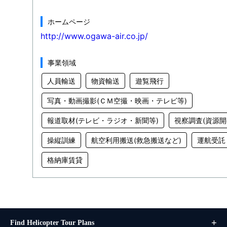
ホームページ
http://www.ogawa-air.co.jp/
事業領域
人員輸送
物資輸送
遊覧飛行
写真・動画撮影(ＣＭ空撮・映画・テレビ等)
報道取材(テレビ・ラジオ・新聞等)
視察調査(資源開
操縦訓練
航空利用搬送(救急搬送など)
運航受託
格納庫賃貸
Find Helicopter Tour Plans