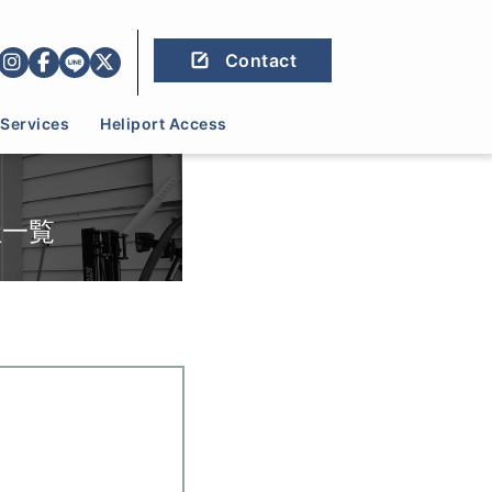
Contact
Services
Heliport Access
社一覧