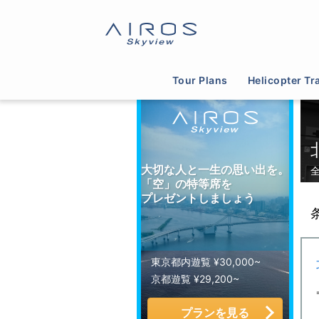
サイトTOP
>
ヘリコプター運航会社一覧
>
北海道
Tour Plans
Helicopter Tr
大切な人と一生の思い出を。
「空」の特等席を
プレゼントしましょう
東京都内遊覧 ¥30,000~
京都遊覧 ¥29,200~
プランを見る