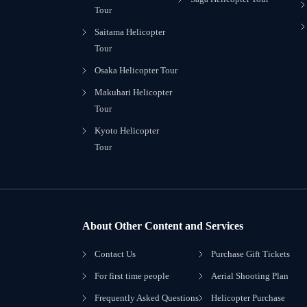
Tour
Saitama Helicopter
Tour
Osaka Helicopter Tour
Makuhari Helicopter
Tour
Kyoto Helicopter
Tour
About Other Content and Services
Contact Us
Purchase Gift Tickets
For first time people
Aerial Shooting Plan
Frequently Asked Questions
Helicopter Purchase