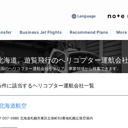
Language
>
遊覧飛行
ansfer
Business Jet Flights
Recommend Plans
More 
北海道、遊覧飛行のヘリコプター運航会
全国のヘリコプター運航会社をエリア、事業領域から検索できます。
条件に該当するヘリコプター運航会社一覧
北海道航空
〒007-0880 北海道札幌市東区丘珠町63番地札幌丘珠空港内