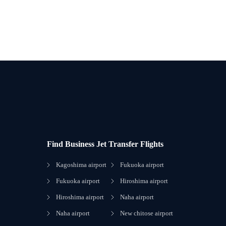
Find Business Jet Transfer Flights
Kagoshima airport
Fukuoka airport
Fukuoka airport
Hiroshima airport
Hiroshima airport
Naha airport
Naha airport
New chitose airport