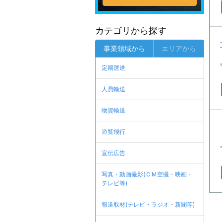
カテゴリから探す
事業領域から
エリアから
定期運送
人員輸送
物資輸送
遊覧飛行
宣伝広告
写真・動画撮影(ＣＭ空撮・映画・
テレビ等)
報道取材(テレビ・ラジオ・新聞等)