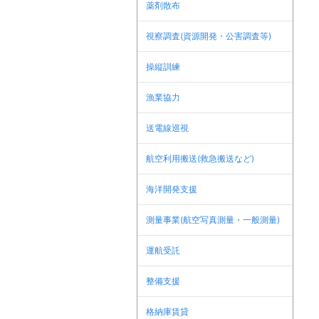
薬剤散布
視察調査(資源開発・公害調査等)
操縦訓練
漁業協力
送電線巡視
航空利用搬送(救急搬送など)
海洋開発支援
測量事業(航空写真測量・一般測量)
運航受託
整備支援
格納庫賃貸