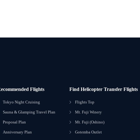
ecommended Flights
Find Helicopter Transfer Flights
Tokyo Night Cruising
Flights Top
Sauna & Glamping Travel Plan
Mt. Fuji Winery
Proposal Plan
Mt. Fuji (Oshino)
Anniversary Plan
Gotemba Outlet