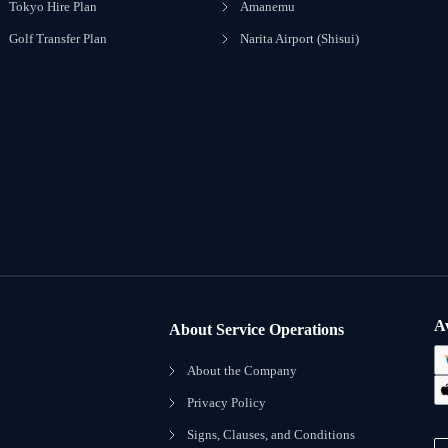
Tokyo Hire Plan
Amanemu
Golf Transfer Plan
Narita Airport (Shisui)
A
About Service Operations
About the Company
Privacy Policy
Signs, Clauses, and Conditions