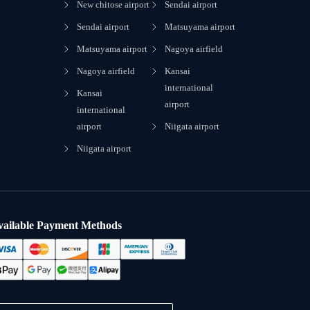
New chitose airport
Sendai airport
Sendai airport
Matsuyama airport
Matsuyama airport
Nagoya airfield
Nagoya airfield
Kansai
international
Kansai
airport
international
airport
Niigata airport
Niigata airport
vailable Payment Methods