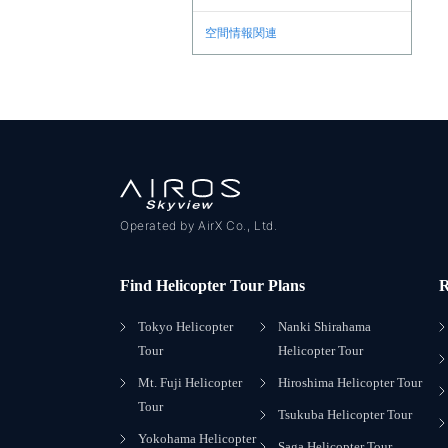
空間情報関連
Operated by AirX Co., Ltd.
Find Helicopter Tour Plans
R
Tokyo Helicopter
Nanki Shirahama
Tour
Helicopter Tour
Mt. Fuji Helicopter
Hiroshima Helicopter Tour
Tour
Tsukuba Helicopter Tour
Yokohama Helicopter
Saga Helicopter Tour