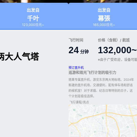
出发自
出发自
千叶
幕張
123,000日元~
165,000日元~
飞行时间
价格（含税）/ 航班
24
132,000~
分钟
两大人气塔
※由于广受欢迎，设备可
预订直升机
巡游和观光飞行计划的吸引力
搭乘专属直升机，游览东京两大地标塔。2024年
新建的直升机场，交通便利，配有停车场和舒适
的候机室！对于求婚、纪念日等特别的日子，这
个计划是极佳选择。
飞行课程/亮点