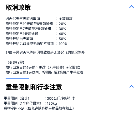
取消政策
季节性花束
＋¥13,000
因恶劣天气等原因取消
：全额退款
旅行预定日10天前至8天前通知
：20%
旅行预定日7天前至2天前通知
：30%
旅行预定日1天前通知
：40%
旅行开始当天取消
：50%
旅行开始后取消或无通知不参加
：100%
但由于恶劣天气等原因导致航班无法起飞的情况除外
【变更行程】
旅行出发日的4天前可更改（无手续费）※仅限1次
旅行出发日前3天以内，按照取消政策将产生手续费.
重量限制和行李注意
重量限制（合计）
: 300公斤/包括行李
重量限制（1个座位最大）
: 120kg
货物空间不足（仅允许随身携带物品放在膝上）