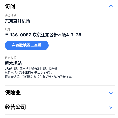
访问
会议地点
东京直升机场
100束玫瑰花
100%的爱
＋¥120,000
地址
〒 136-0082
东京江东区新木场4-7-28
一束12朵玫瑰
婚姻
＋¥25,000
40束玫瑰
真爱
＋¥49,800
在谷歌地图上查看
108束玫瑰
婚姻
＋¥150,000
访问权限
99+1束玫瑰
1 飞行中＋99 降落后
＋¥125,000
新木场站
JR京叶线，东京地下铁有乐町线，临海线
从新木场站乘坐出租车/巴士约5分钟。
预订确认后，我们将为您提供有关当天访问的新指南。
保险业
经营公司
大花束
详细资料
Description Of Operators