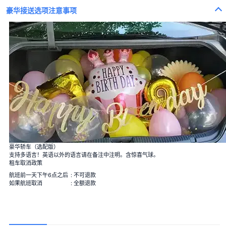
豪华接送选项注意事项
100束玫瑰花
100%的爱
一束12朵玫瑰
婚姻
豪华轿车（选配版）
40束玫瑰
支持多语言！英语以外的语言请在备注中注明。含惊喜气球。
真爱
租车取消政策
108束玫瑰
婚姻
航班前一天下午6点之后
: 不可退款
99+1束玫瑰
如果航班取消
: 全额退款
1 飞行中＋99 降落后