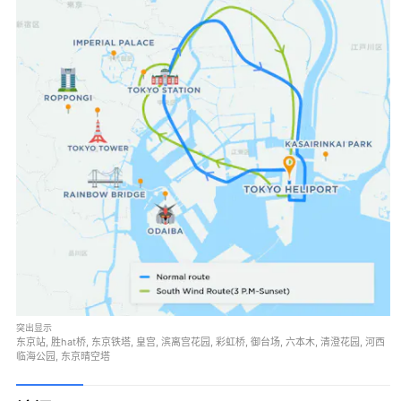
突出显示
东京站, 胜hat桥, 东京铁塔, 皇宫, 滨离宫花园, 彩虹桥, 御台场, 六本木, 清澄花园, 河西
临海公园, 东京晴空塔