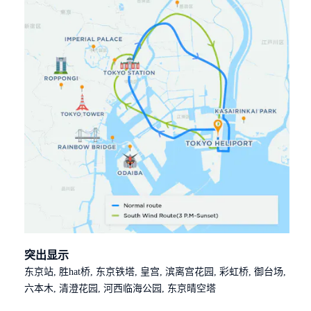
突出显示
东京站, 胜hat桥, 东京铁塔, 皇宫, 滨离宫花园, 彩虹桥, 御台场,
六本木, 清澄花园, 河西临海公园, 东京晴空塔