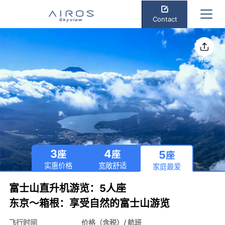
Contact
分享
3
4
5
座
座
座
实惠价格
宽敞舒适
家庭最爱
富士山直升机游览：5人座
东京～箱根：享受自然的富士山游览
飞行时间
价格（含税）/ 航班