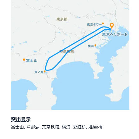
突出显示
富士山, 芦野湖, 东京铁塔, 横滨, 彩虹桥, 胜hat桥