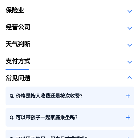
保险业
经营公司
季节性花束
详细资料
Description Of Operators
天气判断
The Syllabary Order
支付方式
常见问题
季节性花束
＋¥13,000
Q. 价格是按人收费还是按次收费？
Q. 可以带孩子一起家庭乘坐吗？