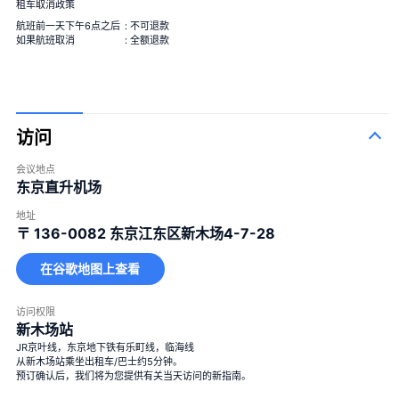
100束玫瑰花
100%的爱
＋¥120,000
租车取消政策
航班前一天下午6点之后
: 不可退款
如果航班取消
: 全额退款
访问
大花束
会议地点
东京直升机场
地址
〒 136-0082
东京江东区新木场4-7-28
在谷歌地图上查看
访问权限
大花束
＋¥29,800
新木场站
JR京叶线，东京地下铁有乐町线，临海线
从新木场站乘坐出租车/巴士约5分钟。
预订确认后，我们将为您提供有关当天访问的新指南。