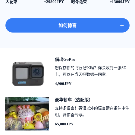
大花束
+29800JPY
时令花束
+13000JPY
+
如何惊喜
借出GoPro
想保存你的飞行记忆吗？你会收到一张SD
卡，可以在当天把数据带回家。
4,900JPY
豪华轿车（选配版）
支持多语言！英语以外的语言请在备注中注
明。含惊喜气球。
65,000JPY