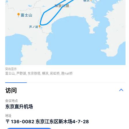
突出显示
富士山, 芦野湖, 东京铁塔, 横滨, 彩虹桥, 胜hat桥
访问
会议地点
东京直升机场
地址
〒 136-0082
东京江东区新木场4-7-28