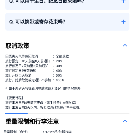
Q. 可以用于生日、纪念日或求婚吗？
Q. 可以携带或寄存花束吗？
取消政策
因恶劣天气等原因取消
：全额退款
旅行预定日10天前至8天前通知
：20%
旅行预定日7天前至2天前通知
：30%
旅行预定日1天前通知
：40%
旅行开始当天取消
：50%
旅行开始后取消或无通知不参加
：100%
但由于恶劣天气等原因导致航班无法起飞的情况除外
【变更行程】
旅行出发日的4天前可更改（无手续费）※仅限1次
旅行出发日前3天以内，按照取消政策将产生手续费.
重量限制和行李注意
重量限制（合计）
: 370公斤/包括行李