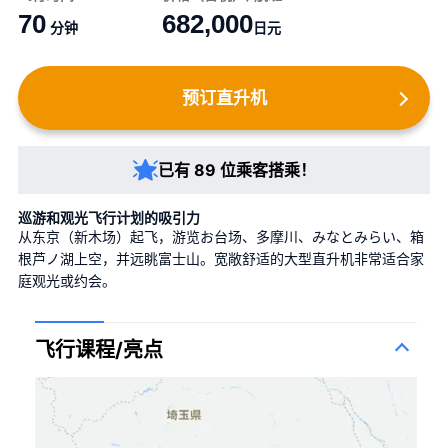
70
682,000
分钟
日元
预订直升机
已有 89 位乘客搭乘！
巡游和观光飞行计划的吸引力
从东京（新木场）起飞，游览お台场、多摩川、みなとみらい、箱
根芦ノ湖上空，并远眺富士山。宽敞舒适的大型直升机非常适合家
庭观光或约会。
飞行课程/亮点