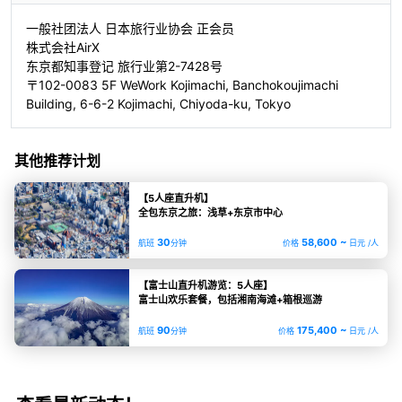
一般社团法人 日本旅行业协会 正会员
株式会社AirX
东京都知事登记 旅行业第2-7428号
〒102-0083 5F WeWork Kojimachi, Banchokoujimachi
Building, 6-6-2 Kojimachi, Chiyoda-ku, Tokyo
其他推荐计划
【5人座直升机】
全包东京之旅：浅草+东京市中心
30
58,600 ~
航班
分钟
价格
日元 /人
【富士山直升机游览：5人座】
富士山欢乐套餐，包括湘南海滩+箱根巡游
90
175,400 ~
航班
分钟
价格
日元 /人