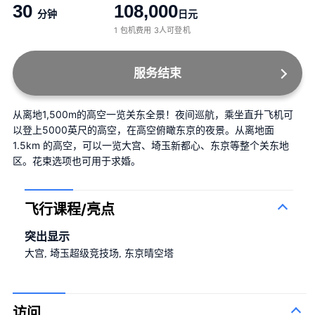
30
108,000
分钟
日元
1 包机费用 3人可登机
服务结束
从离地1,500m的高空一览关东全景！夜间巡航，乘坐直升飞机可
以登上5000英尺的高空，在高空俯瞰东京的夜景。从离地面 
1.5km 的高空，可以一览大宫、埼玉新都心、东京等整个关东地
区。花束选项也可用于求婚。
飞行课程/亮点
突出显示
大宫, 埼玉超级竞技场, 东京晴空塔
访问