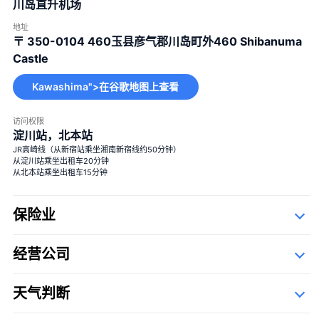
川岛直升机场
地址
〒 350-0104
460玉县彦气郡川岛町外460 Shibanuma
Castle
Kawashima">在谷歌地图上查看
访问权限
淀川站，北本站
JR高崎线（从新宿站乘坐湘南新宿线约50分钟）
从淀川站乘坐出租车20分钟
从北本站乘坐出租车15分钟
保险业
经营公司
详细资料
Description Of Operators
天气判断
裕喜航空有限公司
The Syllabary Order