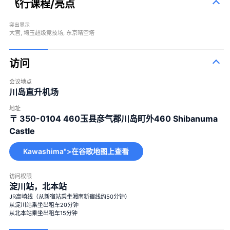
飞行课程/亮点
突出显示
大宫, 埼玉超级竞技场, 东京晴空塔
访问
会议地点
川岛直升机场
地址
〒 350-0104
460玉县彦气郡川岛町外460 Shibanuma
Castle
Kawashima">在谷歌地图上查看
访问权限
淀川站，北本站
JR高崎线（从新宿站乘坐湘南新宿线约50分钟）
从淀川站乘坐出租车20分钟
从北本站乘坐出租车15分钟