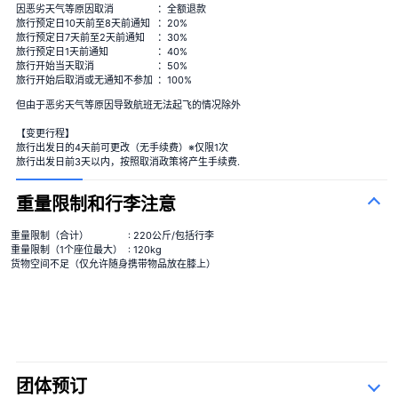
因恶劣天气等原因取消
：全额退款
旅行预定日10天前至8天前通知
：20%
旅行预定日7天前至2天前通知
：30%
旅行预定日1天前通知
：40%
旅行开始当天取消
：50%
旅行开始后取消或无通知不参加
：100%
但由于恶劣天气等原因导致航班无法起飞的情况除外
【变更行程】
旅行出发日的4天前可更改（无手续费）※仅限1次
旅行出发日前3天以内，按照取消政策将产生手续费.
重量限制和行李注意
重量限制（合计）
: 220公斤/包括行李
重量限制（1个座位最大）
: 120kg
货物空间不足（仅允许随身携带物品放在膝上）
团体预订