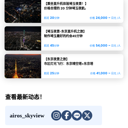
【乘坐直升机体验埼玉夜景！】
价格合理的 20 分钟埼玉夜航。
20
24,000 ~
航班
分钟
价格
日元 /人
【埼玉夜景-东京直升机之旅】
制作埼玉最好的约会45分钟
45
54,000 ~
航班
分钟
价格
日元 /人
【东京夜景之旅】
市区灯光飞行：东京晴空塔+东京塔
25
41,000 ~
航班
分钟
价格
日元 /人
查看最新动态！
airos_skyview