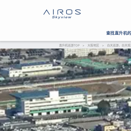
查找直升机
直升机巡游TOP
>
大阪地区
>
白天巡游，白天观