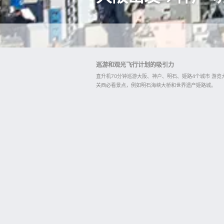
巡游和观光飞行计划的吸引力
直升机70分钟巡游大阪、神户、明石、姬路4个城市 游
关西必看景点，例如明石海峡大桥和世界遗产姬路城。