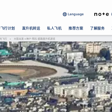
Language
的飞行计划
直升机转运
私人飞机
推荐方案
了解服务
光飞行
>
大阪出发→神户·明石·姬路直升机游览