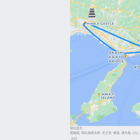
突出显示
姬路城, 明石海峡大桥, 天王寺, 难波, 通天阁, USJ,
访问