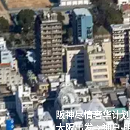
阪神尽情奢华计划
大阪出发→神户·