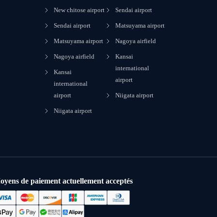
New chitose airport
Sendai airport
Sendai airport
Matsuyama airport
Matsuyama airport
Nagoya airfield
Nagoya airfield
Kansai
international
Kansai
airport
international
airport
Niigata airport
Niigata airport
oyens de paiement actuellement acceptés