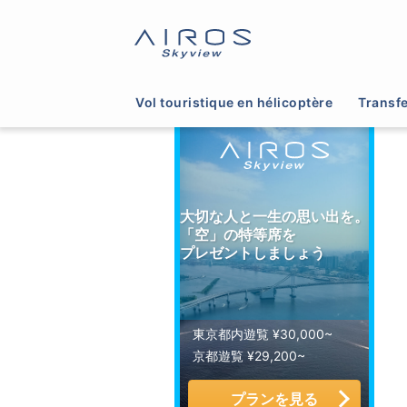
サイトTOP
>
ヘリコプター運航会社一覧
>
香川
Vol touristique en hélicoptère
Transfe
大切な人と一生の思い出を。
「空」の特等席を
プレゼントしましょう
東京都内遊覧 ¥30,000~
京都遊覧 ¥29,200~
プランを見る