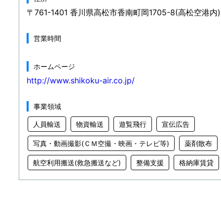
〒761-1401 香川県高松市香南町岡1705-8(高松空港内)
営業時間
ホームページ
http://www.shikoku-air.co.jp/
事業領域
人員輸送
物資輸送
遊覧飛行
宣伝広告
写真・動画撮影(ＣＭ空撮・映画・テレビ等)
薬剤散布
航空利用搬送(救急搬送など)
整備支援
格納庫賃貸