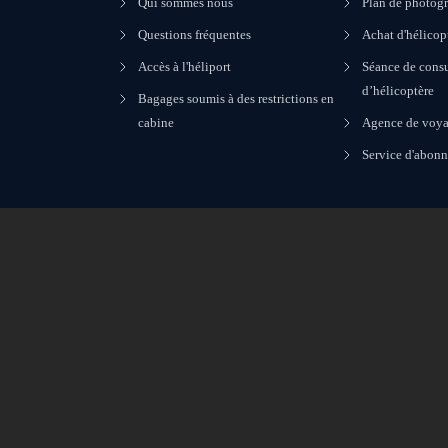
Qui sommes nous
Plan de photogr
Questions fréquentes
Achat d'hélicop
Accès à l'héliport
Séance de consu
d’hélicoptère
Bagages soumis à des restrictions en
cabine
Agence de voya
Service d'abon