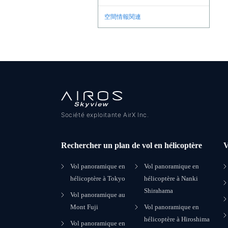
空間情報関連
Société exploitante AirX Inc.
Rechercher un plan de vol en hélicoptère
V
Vol panoramique en
Vol panoramique en
hélicoptère à Tokyo
hélicoptère à Nanki
Shirahama
Vol panoramique au
Mont Fuji
Vol panoramique en
hélicoptère à Hiroshima
Vol panoramique en