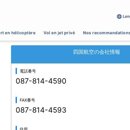
Lan
>
物資輸送
>
四国航空
rt en hélicoptère
Vol en jet privé
Nos recommandation
四国航空の会社情報
電話番号
087-814-4590
FAX番号
087-814-4593
住所