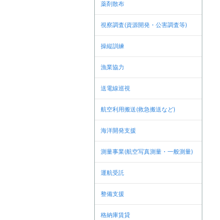
薬剤散布
視察調査(資源開発・公害調査等)
操縦訓練
漁業協力
送電線巡視
航空利用搬送(救急搬送など)
海洋開発支援
測量事業(航空写真測量・一般測量)
運航受託
整備支援
格納庫賃貸