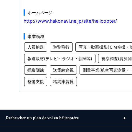
ホームページ
http://www.hakonavi.ne.jp/site/helicopter/
事業領域
人員輸送
遊覧飛行
写真・動画撮影(ＣＭ空撮・
報道取材(テレビ・ラジオ・新聞等)
視察調査(資源開
操縦訓練
送電線巡視
測量事業(航空写真測量・
整備支援
格納庫賃貸
Rechercher un plan de vol en hélicoptère