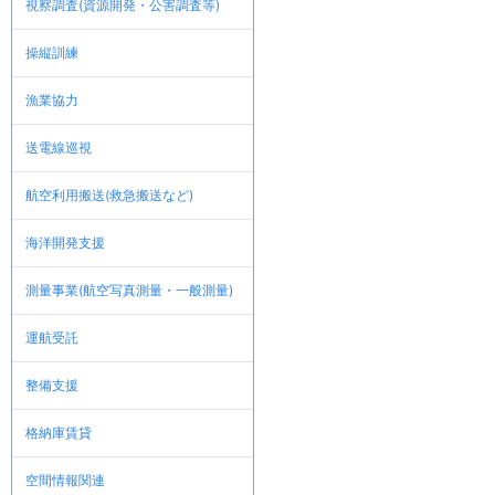
視察調査(資源開発・公害調査等)
操縦訓練
漁業協力
送電線巡視
航空利用搬送(救急搬送など)
海洋開発支援
測量事業(航空写真測量・一般測量)
運航受託
整備支援
格納庫賃貸
空間情報関連