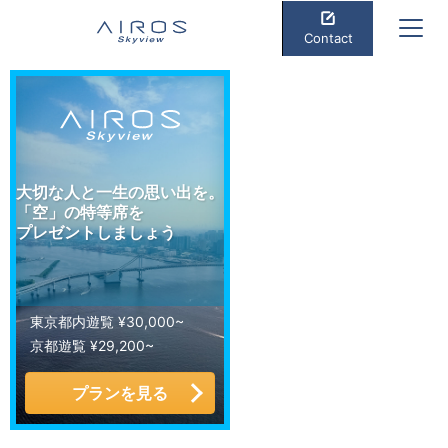
Contact
大切な人と一生の思い出を。
「空」の特等席を
プレゼントしましょう
東京都内遊覧 ¥30,000~
京都遊覧 ¥29,200~
プランを見る