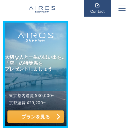
Contact
大切な人と一生の思い出を。
「空」の特等席を
プレゼントしましょう
東京都内遊覧 ¥30,000~
京都遊覧 ¥29,200~
プランを見る