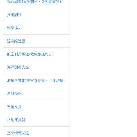
視察調査(資源開発・公害調査等)
操縦訓練
漁業協力
送電線巡視
航空利用搬送(救急搬送など)
海洋開発支援
測量事業(航空写真測量・一般測量)
運航受託
整備支援
格納庫賃貸
空間情報関連