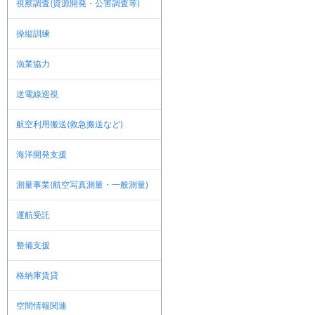
視察調査(資源開発・公害調査等)
操縦訓練
漁業協力
送電線巡視
航空利用搬送(救急搬送など)
海洋開発支援
測量事業(航空写真測量・一般測量)
運航受託
整備支援
格納庫賃貸
空間情報関連