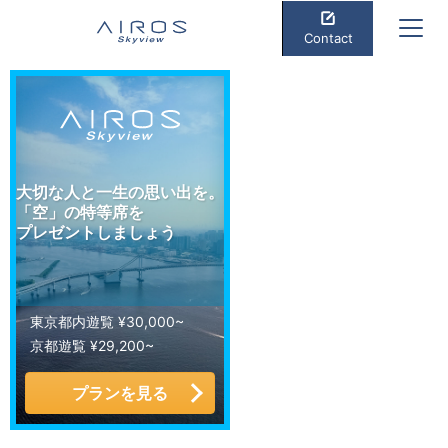
Contact
大切な人と一生の思い出を。
「空」の特等席を
プレゼントしましょう
東京都内遊覧 ¥30,000~
京都遊覧 ¥29,200~
プランを見る