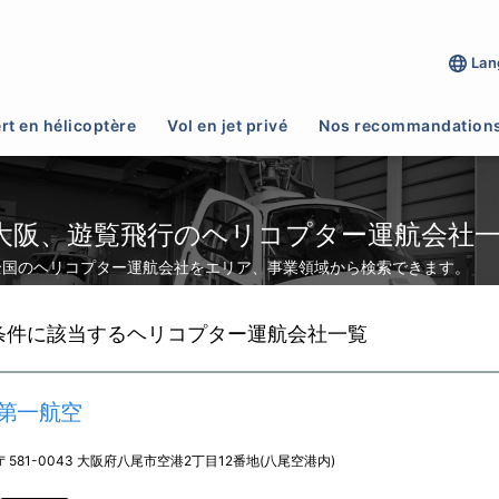
Lan
>
遊覧飛行
rt en hélicoptère
Vol en jet privé
Nos recommandation
大阪、遊覧飛行のヘリコプター運航会社
全国のヘリコプター運航会社をエリア、事業領域から検索できます。
条件に該当するヘリコプター運航会社一覧
第一航空
〒581-0043 大阪府八尾市空港2丁目12番地(八尾空港内)