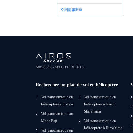
空間情報関連
Société exploitante AirX Inc.
Rechercher un plan de vol en hélicoptère
V
Vol panoramique en
Vol panoramique en
hélicoptère à Tokyo
hélicoptère à Nanki
Shirahama
Vol panoramique au
Mont Fuji
Vol panoramique en
hélicoptère à Hiroshima
Vol panoramique en