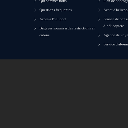
Qui sommes nous
Plan de photogr
Questions fréquentes
Achat d'hélicop
Accès à l'héliport
Séance de consu
d’hélicoptère
Bagages soumis à des restrictions en
cabine
Agence de voya
Service d'abon