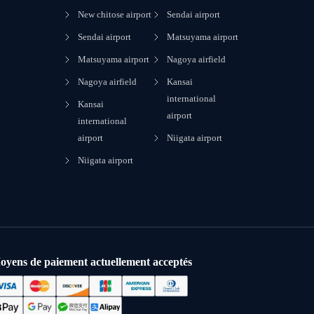
New chitose airport
Sendai airport
Sendai airport
Matsuyama airport
Matsuyama airport
Nagoya airfield
Nagoya airfield
Kansai
international
Kansai
airport
international
airport
Niigata airport
Niigata airport
oyens de paiement actuellement acceptés