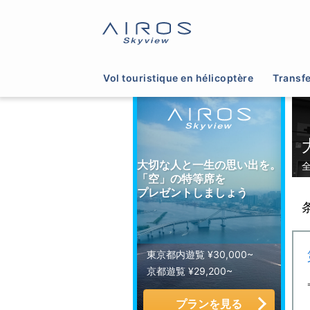
サイトTOP
>
ヘリコプター運航会社一覧
>
大阪
Vol touristique en hélicoptère
Transfe
大切な人と一生の思い出を。
「空」の特等席を
プレゼントしましょう
東京都内遊覧 ¥30,000~
京都遊覧 ¥29,200~
プランを見る