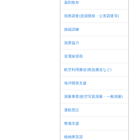
薬剤散布
視察調査(資源開発・公害調査等)
操縦訓練
漁業協力
送電線巡視
航空利用搬送(救急搬送など)
海洋開発支援
測量事業(航空写真測量・一般測量)
運航受託
整備支援
格納庫賃貸