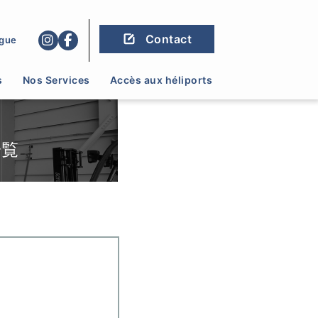
Contact
gue
s
Nos Services
Accès aux héliports
一覧